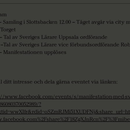
ram
 – Samling i Slottsbacken 12.00 – Tåget avgår via city
 Torget
 – Tal av Sveriges Lärare Uppsala ordförande
 av Sveriges Lärare vice förbundsordförande Rob
 – Manifestationen upplöses
 ditt intresse och dela gärna eventet via länken:
://www.facebook.com/events/s/manifestation-med-sv
286080370052989/?
xtid=wwXIfr&rdid=oSZmRJMi51XUDFNj&share_url=h
.facebook.com%2Fshare%2F18ZgXJnRcn%2F%3Fmibe