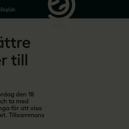
 English
ättre
till
ördag den 18
och ta med
nga för att visa
llet. Tillsammans