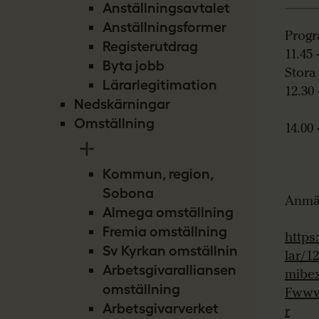
Anställningsavtalet
Anställningsformer
Prog
Registerutdrag
11.45
Byta jobb
Stora
Lärarlegitimation
12.30
Nedskärningar
–Tal
Omställning
14.00
Kommun, region,
Sobona
Anmäl
Almega omställning
Fremia omställning
https
Sv Kyrkan omställning
lar/1
Arbetsgivaralliansen
mibe
omställning
Fwww
Arbetsgivarverket
r