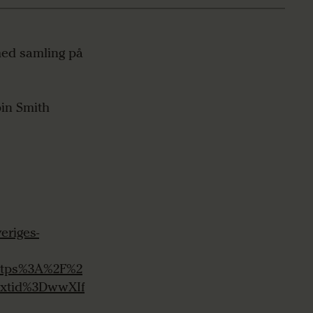
 med samling på
in Smith
eriges-
ttps%3A%2F%2
xtid%3DwwXIf