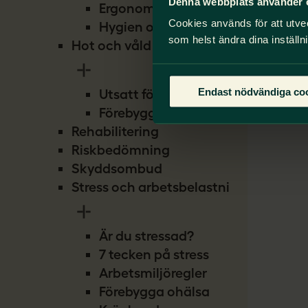
Denna webbplats använder 
Ergonomi
Cookies används för att utve
Hygien och smitta
som helst ändra dina inställn
Hot och våld
Endast nödvändiga co
Utsatt för hot
Förebygg hot
Rehabilitering
Riskbedömning
Skyddsombud
Stress och arbetsbelastning
Är du stressad?
7 tecken på stress
Arbetsmiljöregler
Förebygga ohälsa