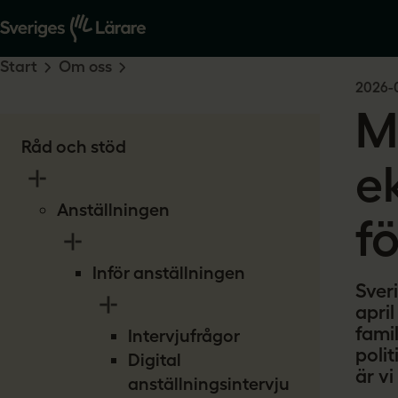
Start
Om oss
2026-
M
Råd och stöd
e
Anställningen
f
Inför anställningen
Sver
apri
famil
Intervjufrågor
polit
Digital
är vi
anställningsintervju