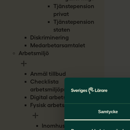
Tjänstepension
privat
Tjänstepension
staten
Diskriminering
Medarbetarsamtalet
Arbetsmiljö
Anmäl tillbud
Checklista
arbetsmiljöproblem
Digital arbetsmiljö
Fysisk arbetsmiljö
Samtycke
Inomhusmiljö