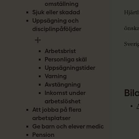
omställning
Sjuk eller skadad
Hjärt
Uppsägning och
önsk
disciplinpåföljder
Sveri
Arbetsbrist
Personliga skäl
Uppsägningstider
Varning
Avstängning
Bil
Inkomst under
arbetslöshet
Att jobba på flera
arbetsplatser
Ge barn och elever medicin
Pension