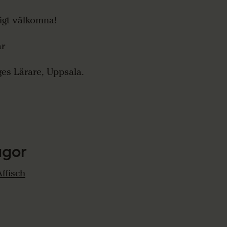
ligt välkomna!
ar
ges Lärare, Uppsala.
agor
Affisch