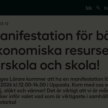
S
ö
In
k
p
å
03-12
s
v
anifestation för b
e
r
i
g
konomiska resurser 
e
s
l
örskola och skola!
ä
r
a
r
e
iges Lärare kommer att ha en manifestation l
.
l 2026 kl.12.00-14.00 i Uppsala. Kom med oss 
s
e
j, släkt och vänner! Det är viktigt att vi är må
iker inför valet vad som är viktigaste i samhä
 starka!