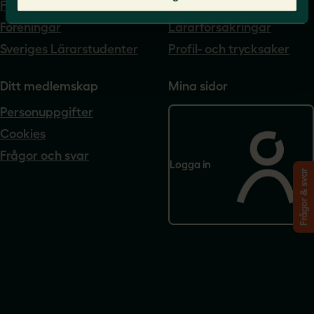
Förtroendevald
Lärarnas a-kassa
Föreningar
Lärarförsäkringar
Sveriges Lärarstudenter
Profil- och trycksaker
Ditt medlemskap
Mina sidor
Personuppgifter
Cookies
Frågor och svar
Logga in
Frågor & svar