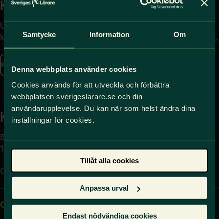
Kontakta
Press
Uppgifter om hur du
Journalist – du når oss
Samtycke
Information
Om
kontaktar oss finns här.
på
press@sverigeslarare.
se
Kontakta oss
Denna webbplats använder cookies
Presskontakt
Cookies används för att utveckla och förbättra
webbplatsen sverigeslarare.se och din
användarupplevelse. Du kan när som helst ändra dina
Kansli
inställningar för cookies.
Box 17061
104 62 Stockholm
Tillåt alla cookies
Org.nr. 802540-5542
Anpassa urval
Organisation
Hitta direkt
Endast nödvändiga cookies