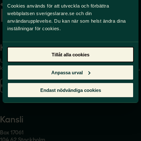
Cookies används för att utveckla och förbättra
webbplatsen sverigeslarare.se och din
användarupplevelse. Du kan när som helst ändra dina
inställningar för cookies.
Kontakta
Press
Tillåt alla cookies
Uppgifter om hur du
Journalist – du når oss
kontaktar oss finns här.
på
press@sverigeslarare.
Anpassa urval
se
Kontakta oss
Endast nödvändiga cookies
Presskontakt
Kansli
Box 17061
104 62 Stockholm