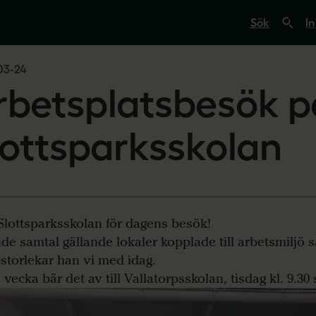
S
ö
In
k
p
å
03-24
s
v
rbetsplatsbesök p
e
r
i
g
lottsparksskolan
e
s
l
ä
r
a
r
Slottsparksskolan för dagens besök!
e
.
de samtal gällande lokaler kopplade till arbetsmiljö 
s
storlekar han vi med idag.
e
 vecka bär det av till Vallatorpsskolan, tisdag kl. 9.30