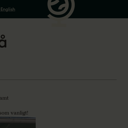
 English
å
samt
 som vanligt!