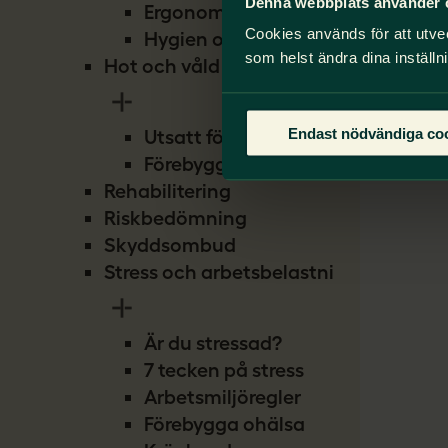
Denna webbplats använder 
Ergonomi
Cookies används för att utve
Hygien och smitta
som helst ändra dina inställn
Hot och våld
Endast nödvändiga co
Utsatt för hot
Förebygg hot
Rehabilitering
Riskbedömning
Skyddsombud
Stress och arbetsbelastning
Är du stressad?
7 tecken på stress
Arbetsmiljöregler
Förebygga ohälsa