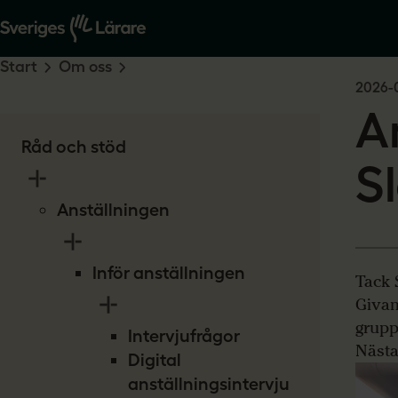
Start
Om oss
2026-
A
Råd och stöd
S
Anställningen
Inför anställningen
Tack 
Givan
grupp
Intervjufrågor
Nästa
Digital
anställningsintervju