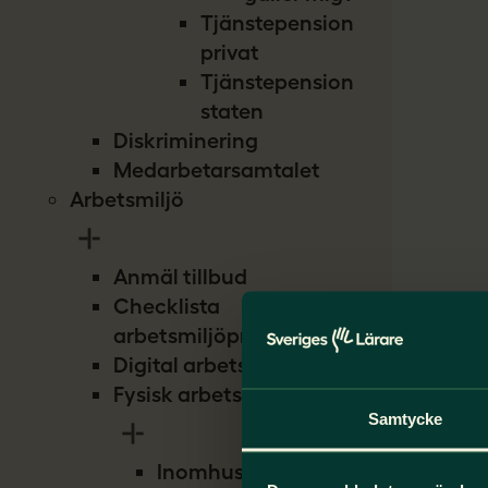
Tjänstepension
privat
Tjänstepension
staten
Diskriminering
Medarbetarsamtalet
Arbetsmiljö
Anmäl tillbud
Checklista
arbetsmiljöproblem
Digital arbetsmiljö
Fysisk arbetsmiljö
Samtycke
Inomhusmiljö