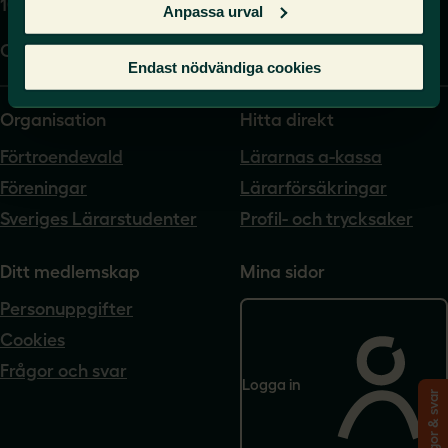
104 62 Stockholm
Anpassa urval
Org.nr. 802540-5542
Endast nödvändiga cookies
Organisation
Hitta direkt
Förtroendevald
Lärarnas a-kassa
Föreningar
Lärarförsäkringar
Sveriges Lärarstudenter
Profil- och trycksaker
Ditt medlemskap
Mina sidor
Personuppgifter
Cookies
Frågor och svar
Logga in
Frågor & svar