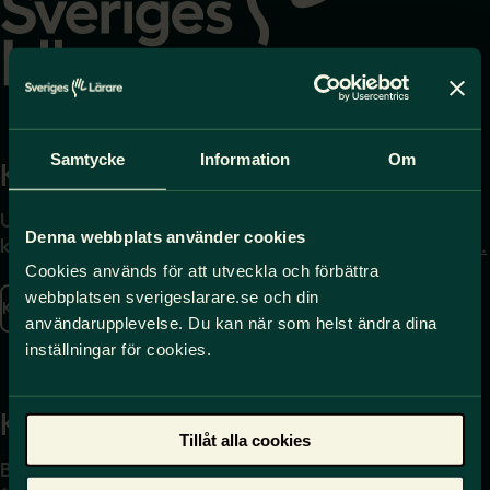
Samtycke
Information
Om
Kontakta
Press
Uppgifter om hur du
Journalist – du når oss
Denna webbplats använder cookies
kontaktar oss finns här.
på
press@sverigeslarare.
se
Cookies används för att utveckla och förbättra
webbplatsen sverigeslarare.se och din
Kontakta oss
användarupplevelse. Du kan när som helst ändra dina
Presskontakt
inställningar för cookies.
Kansli
Tillåt alla cookies
Box 17061