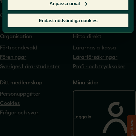
104 62 Stockholm
Anpassa urval
Org.nr. 802540-5542
Endast nödvändiga cookies
Organisation
Hitta direkt
Förtroendevald
Lärarnas a-kassa
Föreningar
Lärarförsäkringar
Sveriges Lärarstudenter
Profil- och trycksaker
Ditt medlemskap
Mina sidor
Personuppgifter
Cookies
Frågor och svar
Logga in
Frågor & svar