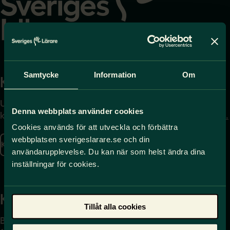
Samtycke
Information
Om
Kontakta
Press
Uppgifter om hur du
Journalist – du når oss
Denna webbplats använder cookies
kontaktar oss finns här.
på
press@sverigeslarare.
se
Cookies används för att utveckla och förbättra
webbplatsen sverigeslarare.se och din
Kontakta oss
användarupplevelse. Du kan när som helst ändra dina
Presskontakt
inställningar för cookies.
Kansli
Tillåt alla cookies
Box 17061