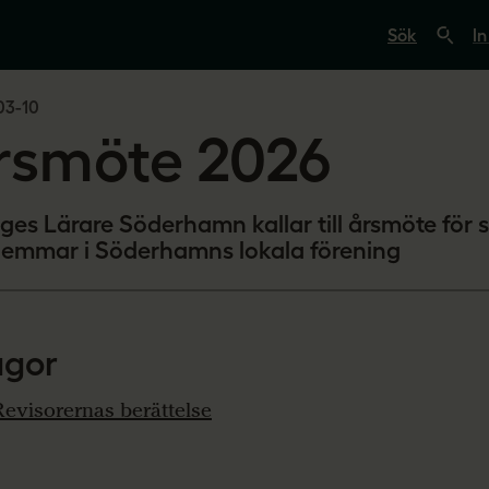
S
ö
In
k
p
å
03-10
s
v
rsmöte 2026
e
r
i
g
e
iges Lärare Söderhamn kallar till årsmöte för 
s
emmar i Söderhamns lokala förening
l
ä
r
a
r
e
agor
.
s
e
Revisorernas berättelse