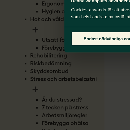
Denna webbplats använder 
Ergonomi
Cookies används för att utve
Hygien och smitta
som helst ändra dina inställn
Hot och våld
Endast nödvändiga co
Utsatt för hot
Förebygg hot
Rehabilitering
Riskbedömning
Skyddsombud
Stress och arbetsbelastning
Är du stressad?
7 tecken på stress
Arbetsmiljöregler
Förebygga ohälsa