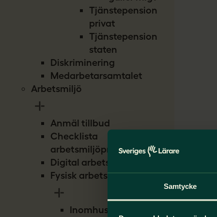
Tjänstepension
privat
Tjänstepension
staten
Diskriminering
Medarbetarsamtalet
Arbetsmiljö
Anmäl tillbud
Checklista
arbetsmiljöproblem
Digital arbetsmiljö
Fysisk arbetsmiljö
Samtycke
Inomhusmiljö