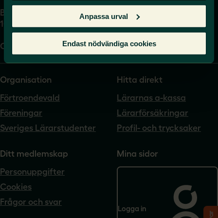
Box 17061
Anpassa urval
104 62 Stockholm
Endast nödvändiga cookies
Org.nr. 802540-5542
Organisation
Hitta direkt
Förtroendevald
Lärarnas a-kassa
Föreningar
Lärarförsäkringar
Sveriges Lärarstudenter
Profil- och trycksaker
Ditt medlemskap
Mina sidor
Personuppgifter
Cookies
Frågor och svar
Logga in