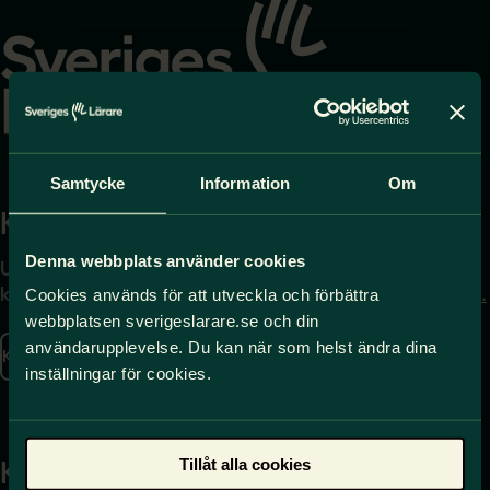
till
startsidan
Samtycke
Information
Om
Kontakta
Press
Denna webbplats använder cookies
Uppgifter om hur du
Journalist – du når oss
kontaktar oss finns här.
på
press@sverigeslarare.
Cookies används för att utveckla och förbättra
se
webbplatsen sverigeslarare.se och din
användarupplevelse. Du kan när som helst ändra dina
Kontakta oss
inställningar för cookies.
Presskontakt
Tillåt alla cookies
Kansli