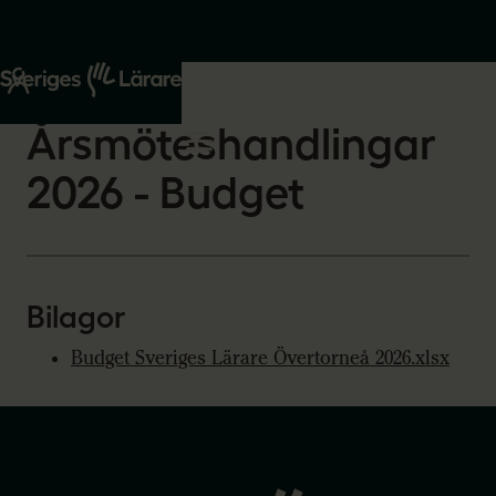
Start
Om oss
2026-03-12
Årsmöteshandlingar
2026 - Budget
Bilagor
Budget Sveriges Lärare Övertorneå 2026.xlsx
Gå