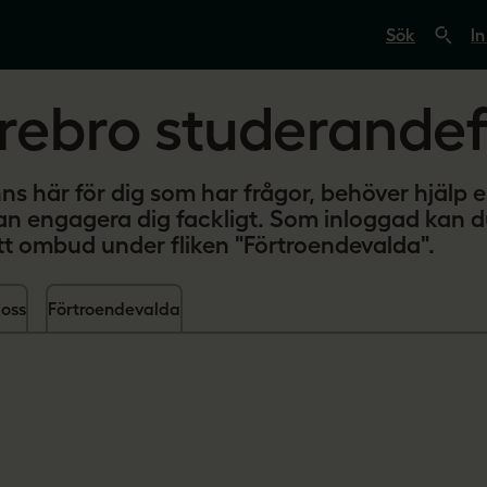
S
ö
In
k
p
å
rebro studerandef
s
v
e
r
i
nns här för dig som har frågor, behöver hjälp el
g
an engagera dig fackligt. Som inloggad kan 
e
s
itt ombud under fliken "Förtroendevalda".
l
ä
r
oss
Förtroendevalda
a
r
e
.
s
e