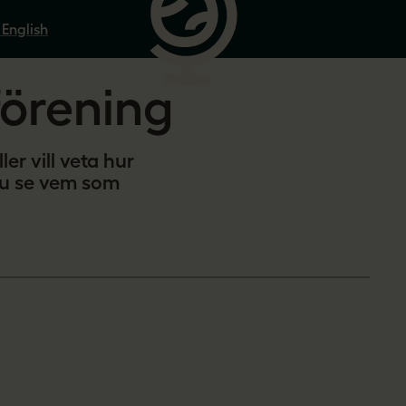
 English
örening
ler vill veta hur
du se vem som