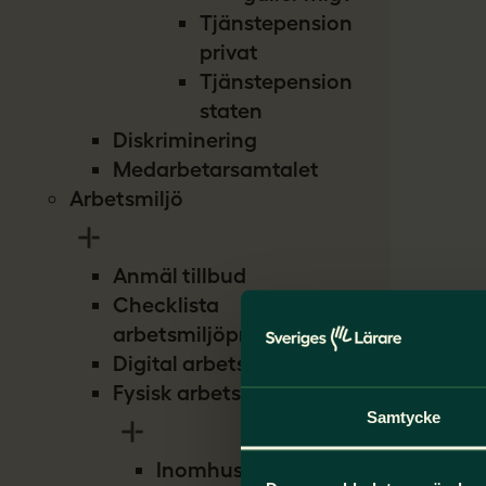
Tjänstepension
privat
Tjänstepension
staten
Diskriminering
Medarbetarsamtalet
Arbetsmiljö
Anmäl tillbud
Checklista
arbetsmiljöproblem
Digital arbetsmiljö
Fysisk arbetsmiljö
Samtycke
Inomhusmiljö