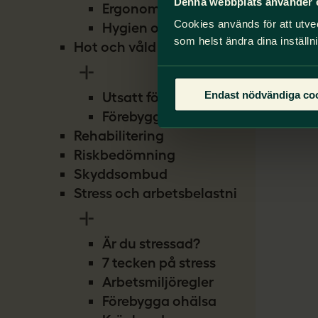
Denna webbplats använder 
Ergonomi
Cookies används för att utve
Hygien och smitta
som helst ändra dina inställn
Hot och våld
Endast nödvändiga co
Utsatt för hot
Förebygg hot
Rehabilitering
Riskbedömning
Skyddsombud
Stress och arbetsbelastning
Är du stressad?
7 tecken på stress
Arbetsmiljöregler
Förebygga ohälsa