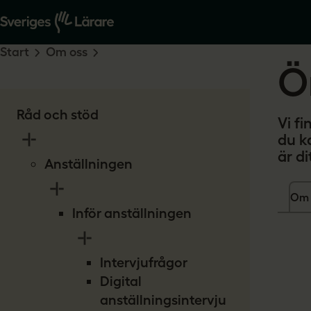
Start
Om oss
Ö
Råd och stöd
Vi fi
du k
är d
Anställningen
Om 
Inför anställningen
Intervjufrågor
Digital
anställningsintervju