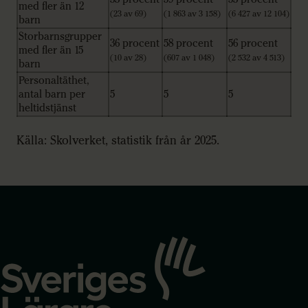
med fler än 12
(23 av 69)
(1 863 av 3 158)
(6 427 av 12 104)
barn
Storbarnsgrupper
36 procent
58 procent
56 procent
med fler än 15
(10 av 28)
(607 av 1 048)
(2 532 av 4 513)
barn
Personaltäthet,
antal barn per
5
5
5
heltidstjänst
Källa: Skolverket, statistik från år 2025.
Gå
till
startsidan