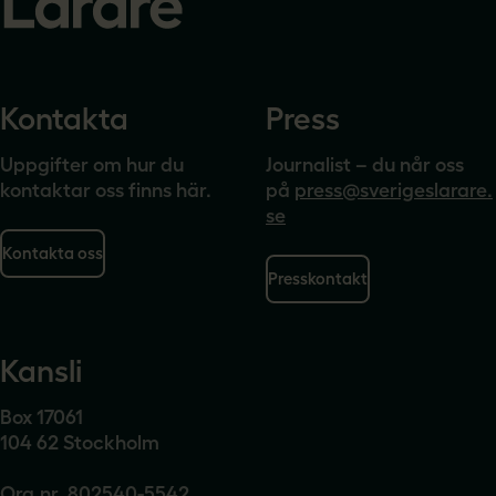
Kontakta
Press
Uppgifter om hur du
Journalist – du når oss
kontaktar oss finns här.
på
press@sverigeslarare.
se
Kontakta oss
Presskontakt
Kansli
Box 17061
104 62 Stockholm
Org.nr. 802540-5542