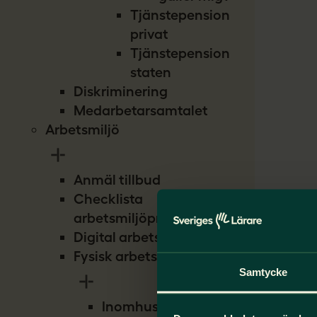
Tjänstepension
privat
Tjänstepension
staten
Diskriminering
Medarbetarsamtalet
Arbetsmiljö
Anmäl tillbud
Checklista
arbetsmiljöproblem
Digital arbetsmiljö
Fysisk arbetsmiljö
Samtycke
Inomhusmiljö