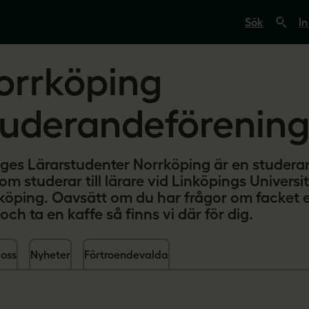
S
ö
In
k
p
å
orrköping
s
v
e
r
tuderandeförenin
i
g
e
s
iges Lärarstudenter Norrköping är en studera
l
ä
som studerar till lärare vid Linköpings Univer
r
köping. Oavsätt om du har frågor om facket el
a
r
 och ta en kaffe så finns vi där för dig.
e
.
s
oss
Nyheter
Förtroendevalda
e