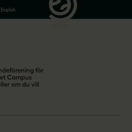
 English
g
ndeförening för
sitet Campus
ler om du vill