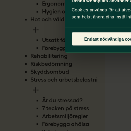
Denna webbplats använder 
Ergonomi
Cookies används för att utve
Hygien och smitta
som helst ändra dina inställn
Hot och våld
Endast nödvändiga co
Utsatt för hot
Förebygg hot
Rehabilitering
Riskbedömning
Skyddsombud
Stress och arbetsbelastning
Är du stressad?
7 tecken på stress
Arbetsmiljöregler
Förebygga ohälsa