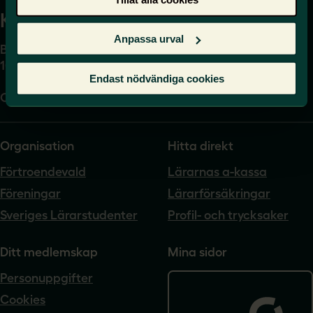
Kansli
Anpassa urval
Box 17061
104 62 Stockholm
Endast nödvändiga cookies
Org.nr. 802540-5542
Organisation
Hitta direkt
Förtroendevald
Lärarnas a-kassa
Föreningar
Lärarförsäkringar
Sveriges Lärarstudenter
Profil- och trycksaker
Ditt medlemskap
Mina sidor
Personuppgifter
Cookies