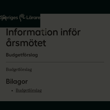
Start
Om oss
2026-03-12
Information inför
årsmötet
Budgetförslag
Budgetförslag
Bilagor
Budgetförslag