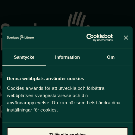
Gå
till
startsidan
Samtycke
Information
Om
Kontakta
Press
Denna webbplats använder cookies
Uppgifter om hur du
Journalist – du når oss
Cookies används för att utveckla och förbättra
kontaktar oss finns här.
på
press@sverigeslarare.
webbplatsen sverigeslarare.se och din
se
användarupplevelse. Du kan när som helst ändra dina
inställningar för cookies.
Kontakta oss
Presskontakt
Tillåt alla cookies