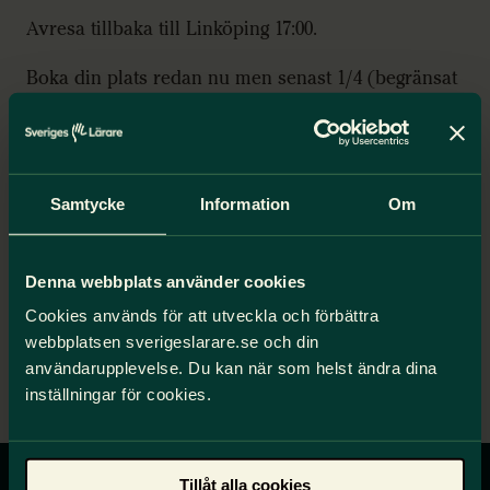
Avresa tillbaka till Linköping 17:00.
Boka din plats redan nu men senast 1/4 (begränsat
antal platser)
Välkomna
Matilda, Rebecka och Susanne.
Samtycke
Information
Om
Anmälan:
Denna webbplats använder cookies
Anmälan
Cookies används för att utveckla och förbättra
webbplatsen sverigeslarare.se och din
Bilagor
användarupplevelse. Du kan när som helst ändra dina
Stockholm
inställningar för cookies.
Tillåt alla cookies