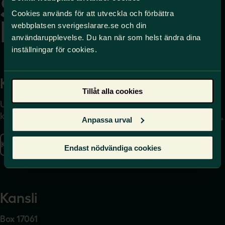
startsidan
Cookies används för att utveckla och förbättra
webbplatsen sverigeslarare.se och din
användarupplevelse. Du kan när som helst ändra dina
inställningar för cookies.
Kontakta
Press
Tillåt alla cookies
Uppgifter om hur du
Journalist – du når oss
kontaktar oss finns här.
på
press@sverigeslarare.
Anpassa urval
se
Kontakta oss
Endast nödvändiga cookies
Presskontakt
Kansli
Box 17061