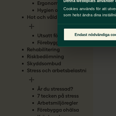
Denna webbplats använder 
Ergonomi
Cookies används för att utve
Hygien och smitta
som helst ändra dina inställn
Hot och våld
Endast nödvändiga co
Utsatt för hot
Förebygg hot
Rehabilitering
Riskbedömning
Skyddsombud
Stress och arbetsbelastning
Är du stressad?
7 tecken på stress
Arbetsmiljöregler
Förebygga ohälsa