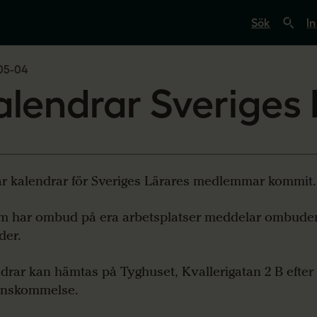
S
ö
In
k
p
å
05-04
s
v
alendrar Sveriges 
e
r
i
g
e
s
l
ä
r kalendrar för Sveriges Lärares medlemmar kommit.
r
a
r
m har ombud på era arbetsplatser meddelar ombuden
e
der.
.
s
e
drar kan hämtas på Tyghuset, Kvallerigatan 2 B efter
enskommelse.