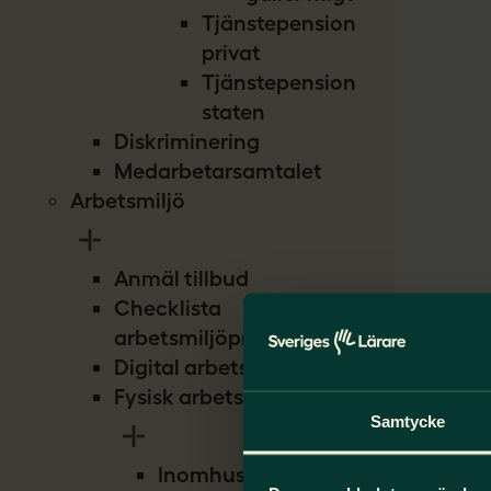
Tjänstepension
privat
Tjänstepension
staten
Diskriminering
Medarbetarsamtalet
Arbetsmiljö
Anmäl tillbud
Checklista
arbetsmiljöproblem
Digital arbetsmiljö
Fysisk arbetsmiljö
Samtycke
Inomhusmiljö