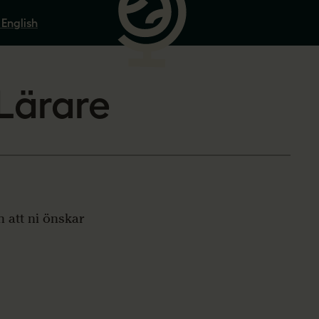
 English
Lärare
 att ni önskar