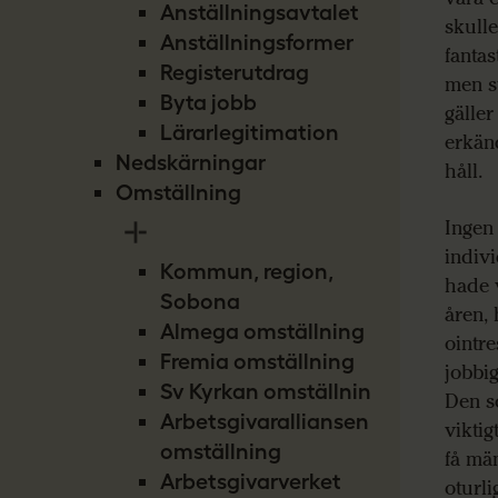
Anställningsavtalet
skulle
Anställningsformer
fantas
Registerutdrag
men st
Byta jobb
gäller
Lärarlegitimation
erkänd
Nedskärningar
håll.
Omställning
Ingen 
indiv
Kommun, region,
hade 
Sobona
åren,
Almega omställning
ointre
Fremia omställning
jobbig
Sv Kyrkan omställning
Den so
Arbetsgivaralliansen
viktig
omställning
få mä
Arbetsgivarverket
oturli