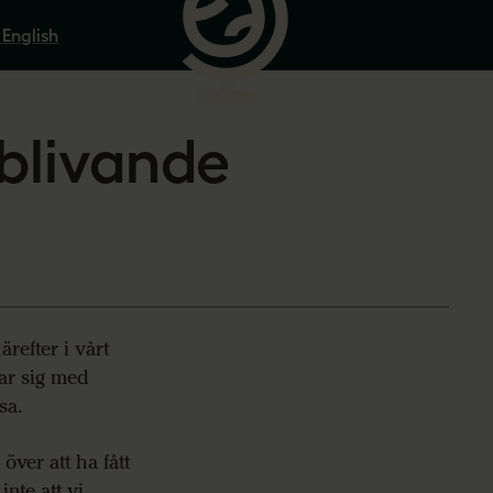
 English
 blivande
ärefter i vårt
ar sig med
sa.
över att ha fått
inte att vi