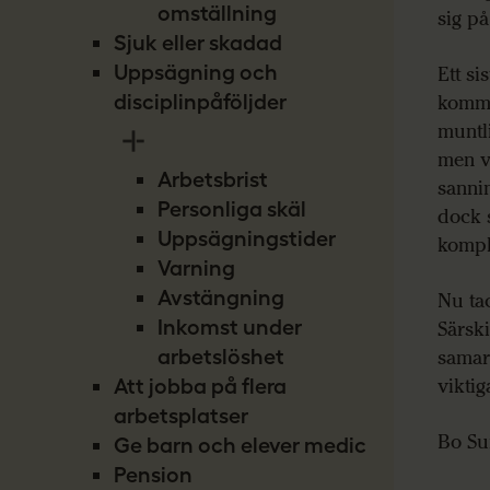
omställning
sig på
Sjuk eller skadad
Uppsägning och
Ett si
disciplinpåföljder
kommu
muntli
men vi
Arbetsbrist
sannin
Personliga skäl
dock s
Uppsägningstider
kompl
Varning
Avstängning
Nu tac
Inkomst under
Särski
arbetslöshet
samarb
Att jobba på flera
viktig
arbetsplatser
Bo Su
Ge barn och elever medicin
Pension