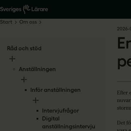
Start
Om oss
2026-
E
Råd och stöd
p
Anställningen
Inför anställningen
Efter 
nuvar
storms
Intervjufrågor
Digital
Det fö
anställningsintervju
vara e