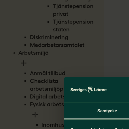
Tjänstepension
privat
Tjänstepension
staten
Diskriminering
Medarbetarsamtalet
Arbetsmiljö
Anmäl tillbud
Checklista
arbetsmiljöproblem
Digital arbetsmiljö
Fysisk arbetsmiljö
Samtycke
Inomhusmiljö