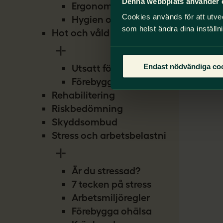
Denna webbplats använder 
Ergonomi
Cookies används för att utve
Hygien och smitta
som helst ändra dina inställn
Hot och våld
Endast nödvändiga co
Utsatt för hot
Förebygg hot
Rehabilitering
Riskbedömning
Skyddsombud
Stress och arbetsbelastning
Är du stressad?
7 tecken på stress
Arbetsmiljöregler
Förebygga ohälsa