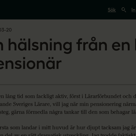
S
ö
In
k
p
å
03-20
s
v
n hälsning från en
e
r
i
g
ensionär
e
s
l
ä
r
a
r
en lång tid som fackligt aktiv, först i Lärarförbundet och d
e
.
ande Sveriges Lärare, vill jag när min pensionering närm
s
teg, gärna förmedla några tankar till den som behagar lä
e
rsta som landar i mitt huvud är hur djupt tacksam jag är 
n del av en rätt dramatisk utveckling. Jag trodde faktiskt 