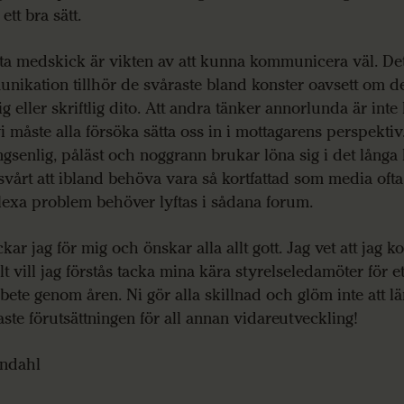
 ett bra sätt.
sta medskick är vikten av att kunna kommunicera väl. Det
nikation tillhör de svåraste bland konster oavsett om d
g eller skriftlig dito. Att andra tänker annorlunda är inte l
 måste alla försöka sätta oss in i mottagarens perspektiv.
gsenlig, påläst och noggrann brukar löna sig i det långa 
vårt att ibland behöva vara så kortfattad som media ofta
exa problem behöver lyftas i sådana forum.
kar jag för mig och önskar alla allt gott. Jag vet att jag 
lt vill jag förstås tacka mina kära styrelseledamöter för et
ete genom åren. Ni gör alla skillnad och glöm inte att lä
aste förutsättningen för all annan vidareutveckling!
ndahl