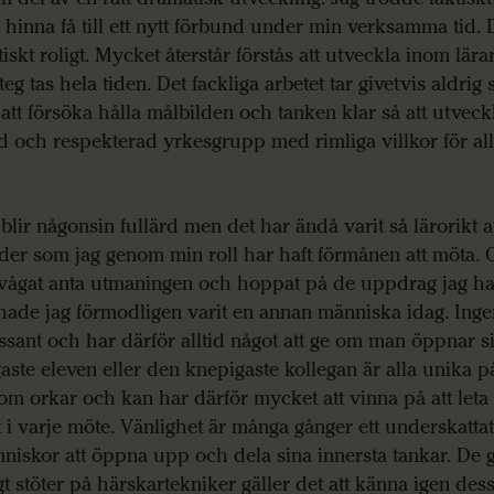
 hinna få till ett nytt förbund under min verksamma tid.
tiskt roligt. Mycket återstår förstås att utveckla inom lär
eg tas hela tiden. Det fackliga arbetet tar givetvis aldrig 
 att försöka hålla målbilden och tanken klar så att utvec
 och respekterad yrkesgrupp med rimliga villkor för alla
blir någonsin fullärd men det har ändå varit så lärorikt att
ider som jag genom min roll har haft förmånen att möta. 
vågat anta utmaningen och hoppat på de uppdrag jag ha
 hade jag förmodligen varit en annan människa idag. Inge
ssant och har därför alltid något att ge om man öppnar s
aste eleven eller den knepigaste kollegan är alla unika på
m orkar och kan har därför mycket att vinna på att leta 
t i varje möte. Vänlighet är många gånger ett underskattat
nniskor att öppna upp och dela sina innersta tankar. De
gt stöter på härskartekniker gäller det att känna igen des