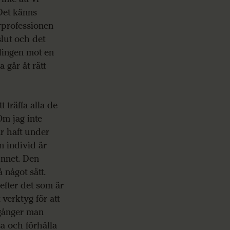
 Det känns
arprofessionen
slut och det
klingen mot en
 går åt rätt
 träffa alla de
Om jag inte
r haft under
n individ är
innet. Den
 något sätt.
efter det som är
 verktyg för att
 gånger man
sa och förhålla