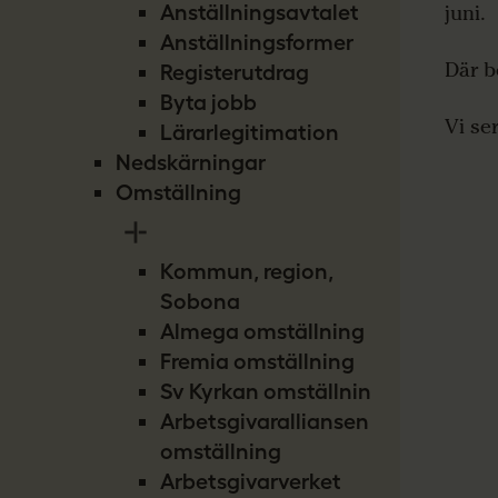
Anställningsavtalet
juni.
Anställningsformer
Där b
Registerutdrag
Byta jobb
Vi se
Lärarlegitimation
Nedskärningar
Omställning
Kommun, region,
Sobona
Almega omställning
Fremia omställning
Sv Kyrkan omställning
Arbetsgivaralliansen
omställning
Arbetsgivarverket