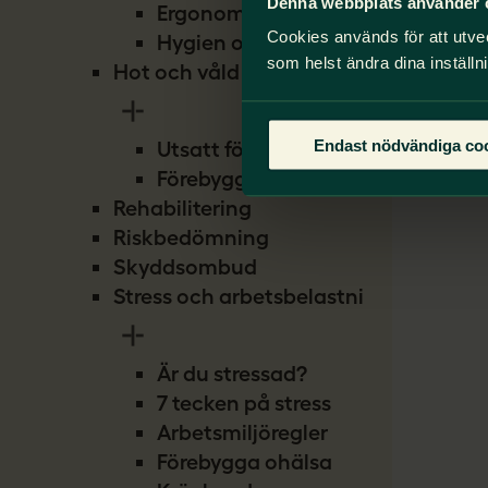
Denna webbplats använder 
Ergonomi
Cookies används för att utve
Hygien och smitta
som helst ändra dina inställn
Hot och våld
Endast nödvändiga co
Utsatt för hot
Förebygg hot
Rehabilitering
Riskbedömning
Skyddsombud
Stress och arbetsbelastning
Är du stressad?
7 tecken på stress
Arbetsmiljöregler
Förebygga ohälsa