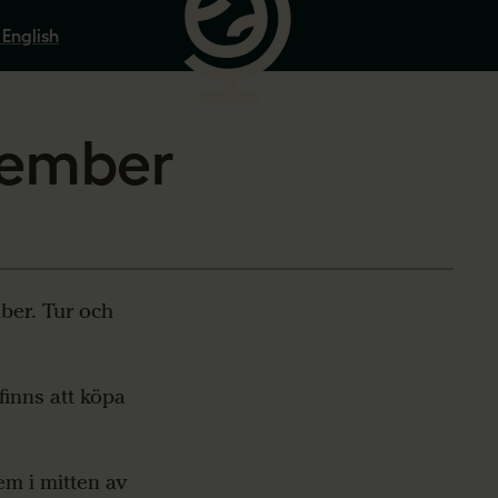
 English
tember
ber. Tur och
 finns att köpa
m i mitten av