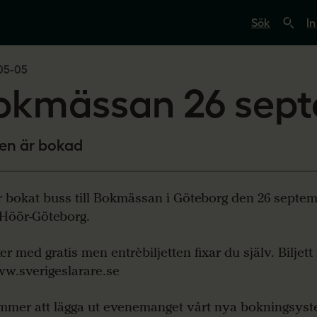
S
ö
In
k
p
å
05-05
s
v
okmässan 26 sep
e
r
i
g
e
en är bokad
s
l
ä
r
r bokat buss till Bokmässan i Göteborg den 26 septem
a
 Höör-Göteborg.
r
e
.
er med gratis men entrèbiljetten fixar du själv. Biljett
s
e
w.sverigeslarare.se
mmer att lägga ut evenemanget vårt nya bokningsyste