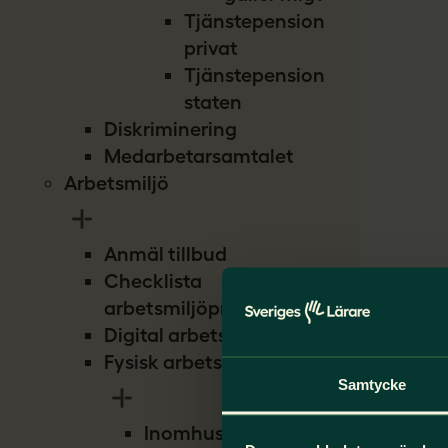
Tjänstepension
privat
Tjänstepension
staten
Diskriminering
Medarbetarsamtalet
Arbetsmiljö
Anmäl tillbud
Checklista
arbetsmiljöproblem
Digital arbetsmiljö
Fysisk arbetsmiljö
Samtycke
Inomhusmiljö