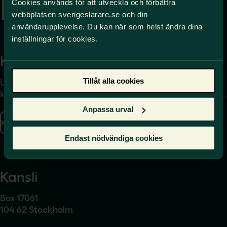
Cookies används för att utveckla och förbättra
webbplatsen sverigeslarare.se och din
användarupplevelse. Du kan när som helst ändra dina
inställningar för cookies.
Kontakta
Press
Tillåt alla cookies
Uppgifter om hur du
Journalist – du når oss
kontaktar oss finns här.
på
press@sverigeslarare.
se
Anpassa urval
Kontakta oss
Presskontakt
Endast nödvändiga cookies
Kansli
Box 17061
104 62 Stockholm