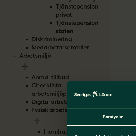
Tjänstepension
privat
Tjänstepension
staten
Diskriminering
Medarbetarsamtalet
Arbetsmiljö
Anmäl tillbud
Checklista
arbetsmiljöproblem
Digital arbetsmiljö
Fysisk arbetsmiljö
Samtycke
Inomhusmiljö