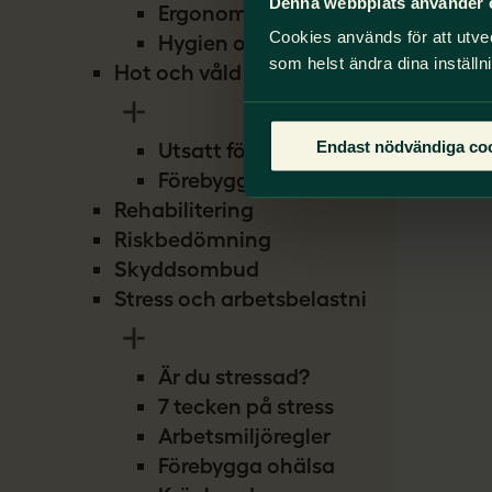
Denna webbplats använder 
Ergonomi
Cookies används för att utve
Hygien och smitta
som helst ändra dina inställn
Hot och våld
Endast nödvändiga co
Utsatt för hot
Förebygg hot
Rehabilitering
Riskbedömning
Skyddsombud
Stress och arbetsbelastning
Är du stressad?
7 tecken på stress
Arbetsmiljöregler
Förebygga ohälsa