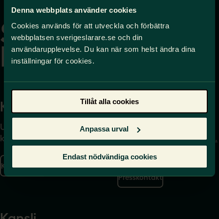
Gå
Denna webbplats använder cookies
till
startsidan
Cookies används för att utveckla och förbättra
webbplatsen sverigeslarare.se och din
användarupplevelse. Du kan när som helst ändra dina
inställningar för cookies.
Tillåt alla cookies
Kontakta
Press
Uppgifter om hur du
Journalist – du når oss
Anpassa urval
kontaktar oss finns här.
på
press@sverigeslarare.
se
Endast nödvändiga cookies
Kontakta oss
Presskontakt
Kansli