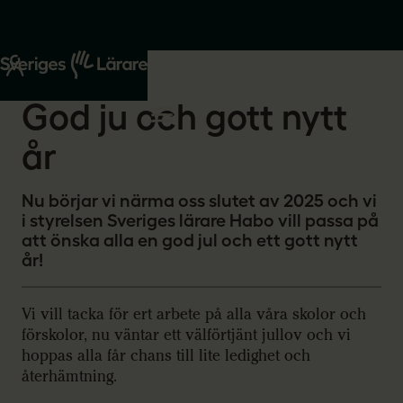
Start
Om oss
2025-12-17
God ju och gott nytt
år
Nu börjar vi närma oss slutet av 2025 och vi
i styrelsen Sveriges lärare Habo vill passa på
att önska alla en god jul och ett gott nytt
år!
Vi vill tacka för ert arbete på alla våra skolor och
förskolor, nu väntar ett välförtjänt jullov och vi
hoppas alla får chans till lite ledighet och
återhämtning.