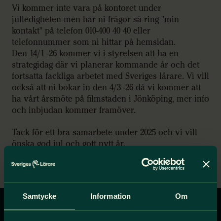
Vi kommer inte vara på kontoret under
julledigheten men har ni frågor så ring "min
kontakt" på telefon 010-400 40 40 eller
telefonnummer som ni hittar på hemsidan.
Den 14/1 -26 kommer vi i styrelsen att ha en
strategidag där vi planerar kommande år och det
fortsatta fackliga arbetet med Sveriges lärare. Vi vill
också att ni bokar in den 4/3 -26 då vi kommer att
ha vårt årsmöte på filmstaden i Jönköping, mer info
och inbjudan kommer framöver.
Tack för ett bra samarbete under 2025 och vi vill
önska god jul och gott nytt år.
Styrelsen Sveriges lärare Habo
Samtycke
Information
Om