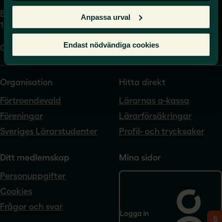
Box 17061
Anpassa urval
104 62 Stockholm
Endast nödvändiga cookies
Org.nr. 802540-5542
Organisation
Hitta direkt
Förtroendevald
Lärarnas a-kassa
Föreningar
Lärarförsäkringar
Sveriges Lärarstudenter
Profil- och trycksaker
Ditt medlemskap
Mina sidor
Personuppgifter
Cookies
Frågor och svar
Logga in