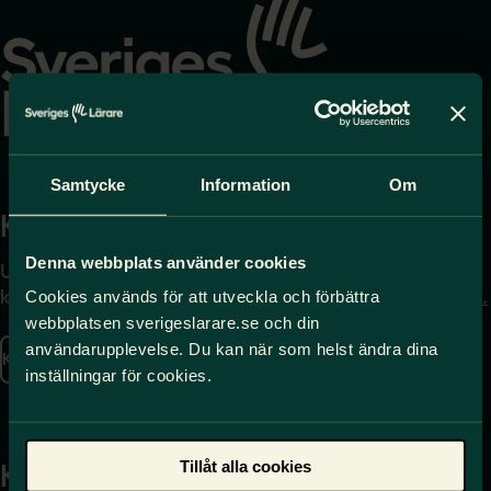
till
startsidan
Samtycke
Information
Om
Kontakta
Press
Denna webbplats använder cookies
Uppgifter om hur du
Journalist – du når oss
kontaktar oss finns här.
på
press@sverigeslarare.
Cookies används för att utveckla och förbättra
se
webbplatsen sverigeslarare.se och din
användarupplevelse. Du kan när som helst ändra dina
Kontakta oss
inställningar för cookies.
Presskontakt
Tillåt alla cookies
Kansli