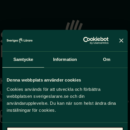
Gå
till
startsidan
Samtycke
Information
Om
Kontakta
Press
Denna webbplats använder cookies
Cookies används för att utveckla och förbättra
Uppgifter om hur du
Journalist – du når oss
webbplatsen sverigeslarare.se och din
kontaktar oss finns här.
på
press@sverigeslarare.
användarupplevelse. Du kan när som helst ändra dina
se
inställningar för cookies.
Kontakta oss
Presskontakt