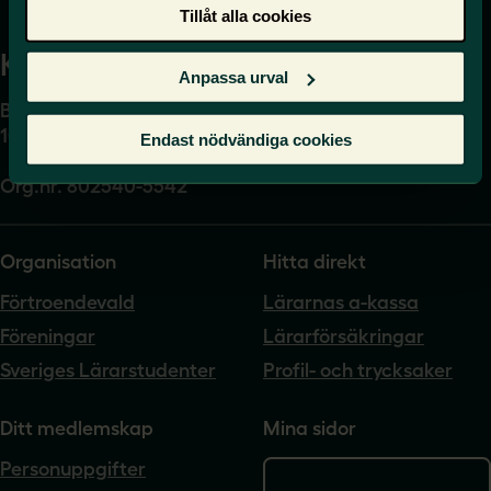
Tillåt alla cookies
Kansli
Anpassa urval
Box 17061
104 62 Stockholm
Endast nödvändiga cookies
Org.nr. 802540-5542
Organisation
Hitta direkt
Förtroendevald
Lärarnas a-kassa
Föreningar
Lärarförsäkringar
Sveriges Lärarstudenter
Profil- och trycksaker
Ditt medlemskap
Mina sidor
Personuppgifter