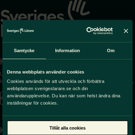
till
startsidan
Samtycke
Information
Om
Kontakta
Press
Denna webbplats använder cookies
Uppgifter om hur du
Journalist – du når oss
kontaktar oss finns här.
på
press@sverigeslarare.
Cookies används för att utveckla och förbättra
se
webbplatsen sverigeslarare.se och din
användarupplevelse. Du kan när som helst ändra dina
Kontakta oss
inställningar för cookies.
Presskontakt
Tillåt alla cookies
Kansli