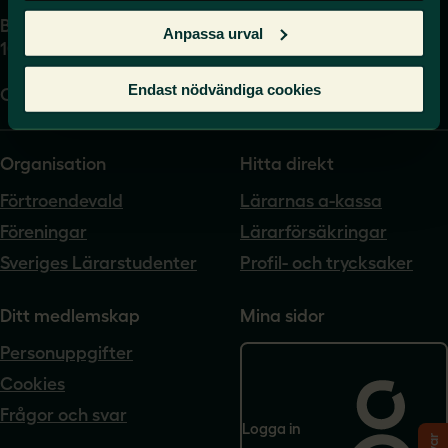
Box 17061
Anpassa urval
104 62 Stockholm
Endast nödvändiga cookies
Org.nr. 802540-5542
Organisation
Hitta direkt
Förtroendevald
Lärarnas a-kassa
Föreningar
Lärarförsäkringar
Sveriges Lärarstudenter
Profil- och trycksaker
Ditt medlemskap
Mina sidor
Personuppgifter
Cookies
Frågor och svar
Logga in