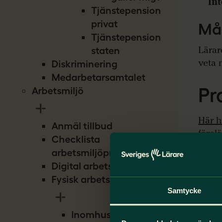
Int
Tjänstepension
privat
Må
Tjänstepension
Lärar
staten
veta 
Diskriminering
Medarbetarsamtalet
Pr
Arbetsmiljö
Här h
Anmäl tillbud
förel
Checklista
arbetsmiljöproblem
Digital arbetsmiljö
Fysisk arbetsmiljö
Samtycke
Inomhusmiljö