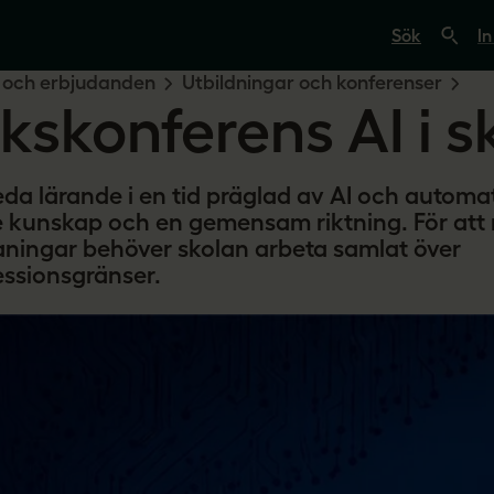
S
ö
In
k
p
 och erbjudanden
Utbildningar och konferenser
å
ikskonferens AI i s
s
v
e
r
i
leda lärande i en tid präglad av AI och automa
g
 kunskap och en gemensam riktning. För att
e
s
ningar behöver skolan arbeta samlat över
l
essionsgränser.
ä
r
a
r
e
.
s
e