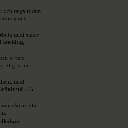
rn och unga redan
dömning och
arbeta med säker
 Hawking
,
 kan arbeta
ska AI genom
ktiken, med
 Grönlund
och
 som skolan står
em.
olledare,