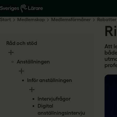
Start
Medlemskap
Medlemsförmåner
Rabatter
R
Råd och stöd
Att 
både
utma
Anställningen
prof
Inför anställningen
Intervjufrågor
Digital
anställningsintervju