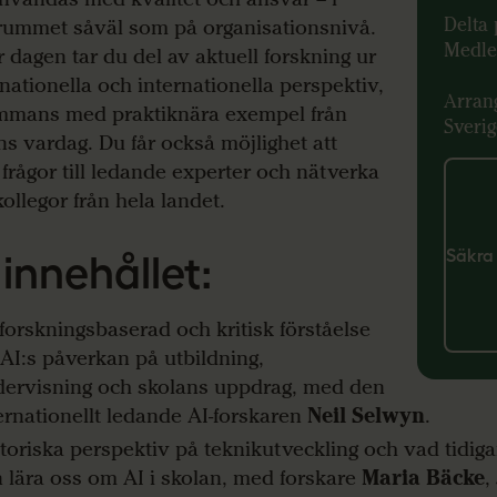
Delta 
rummet såväl som på organisationsnivå.
Medle
 dagen tar du del av aktuell forskning ur
nationella och internationella perspektiv,
Arrang
ammans med praktiknära exempel från
Sverig
ns vardag. Du får också möjlighet att
a frågor till ledande experter och nätverka
ollegor från hela landet.
Säkra 
 innehållet:
forskningsbaserad och kritisk förståelse
 AI:s påverkan på utbildning,
ervisning och skolans uppdrag, med den
ernationellt ledande AI-forskaren
Neil Selwyn
.
toriska perspektiv på teknikutveckling och vad tidigar
 lära oss om AI i skolan, med forskare
Maria Bäcke
,