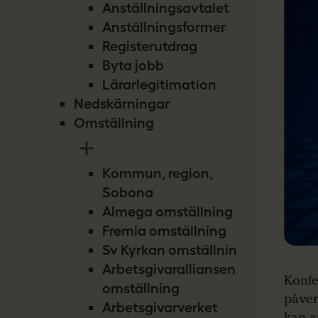
Anställningsavtalet
Anställningsformer
Registerutdrag
Byta jobb
Lärarlegitimation
Nedskärningar
Omställning
Kommun, region,
Sobona
Almega omställning
Fremia omställning
Sv Kyrkan omställning
Arbetsgivaralliansen
Konfe
omställning
påver
Arbetsgivarverket
kan a