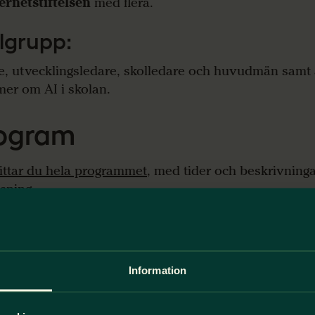
ernetstiftelsen
med flera.
lgrupp:
e, utvecklingsledare, skolledare och huvudmän samt 
mer om AI i skolan.
ogram
ittar du hela programmet
, med tider och beskrivninga
äsning.
Information