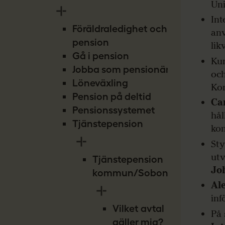
Uni
Int
Föräldraledighet och
anv
pension
lik
Gå i pension
Kun
Jobba som pensionär
och
Löneväxling
Ko
Pension på deltid
Ca
Pensionssystemet
hål
Tjänstepension
kon
Sty
utv
Tjänstepension
Jo
kommun/Sobona
Al
inf
Vilket avtal
På
gäller mig?