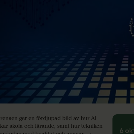
rensen ger en fördjupad bild av hur AI
kar skola och lärande, samt hur tekniken
6 ok
nvändas med kvalitet och ansvar – i