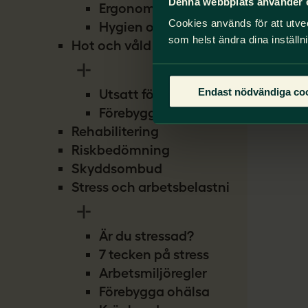
Denna webbplats använder 
Ergonomi
Cookies används för att utve
Hygien och smitta
som helst ändra dina inställn
Hot och våld
Endast nödvändiga co
Utsatt för hot
Förebygg hot
Rehabilitering
Riskbedömning
Skyddsombud
Stress och arbetsbelastning
Är du stressad?
7 tecken på stress
Arbetsmiljöregler
Förebygga ohälsa