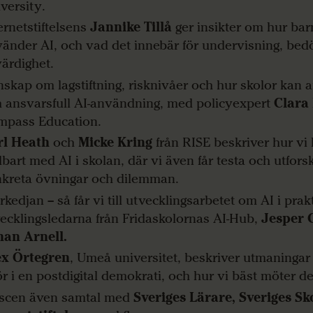
versity.
ernetstiftelsens
Jannike Tillå
ger insikter om hur ba
änder AI, och vad det innebär för undervisning, be
värdighet.
skap om lagstiftning, risknivåer och hur skolor kan 
 ansvarsfull AI-användning, med policyexpert
Clara
mpass Education.
rl Heath
och
Micke Kring
från RISE beskriver hur vi
lbart med AI i skolan, där vi även får testa och utfor
kreta övningar och dilemman.
rkedjan – så får vi till utvecklingsarbetet om AI i pra
ecklingsledarna från Fridaskolornas AI-Hub,
Jesper
han Arnell.
ex Örtegren
, Umeå universitet, beskriver utmaningar
ör i en postdigital demokrati, och hur vi bäst möter d
 scen även samtal med
Sveriges Lärare, Sveriges Sk