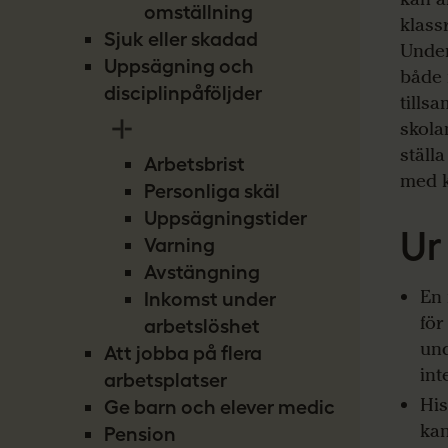
omställning
klass
Sjuk eller skadad
Under
Uppsägning och
både 
disciplinpåföljder
tills
skola
ställ
Arbetsbrist
med k
Personliga skäl
Uppsägningstider
Ur
Varning
Avstängning
En 
Inkomst under
för
arbetslöshet
und
Att jobba på flera
int
arbetsplatser
His
Ge barn och elever medicin
kan
Pension