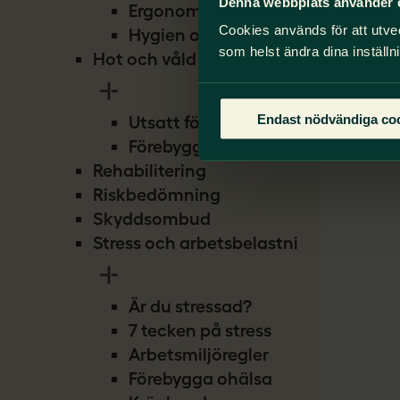
Denna webbplats använder 
Ergonomi
Cookies används för att utve
Hygien och smitta
som helst ändra dina inställn
Hot och våld
Endast nödvändiga co
Utsatt för hot
Förebygg hot
Rehabilitering
Riskbedömning
Skyddsombud
Stress och arbetsbelastning
Är du stressad?
7 tecken på stress
Arbetsmiljöregler
Förebygga ohälsa