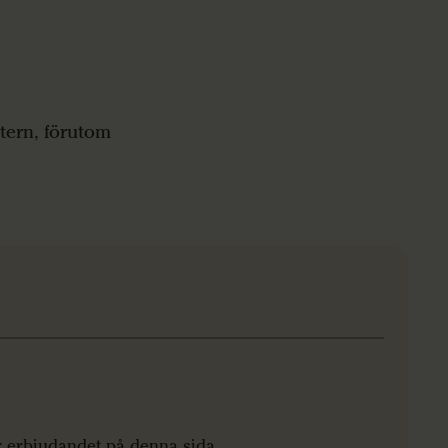
tern, förutom
r erbjudandet på denna sida.