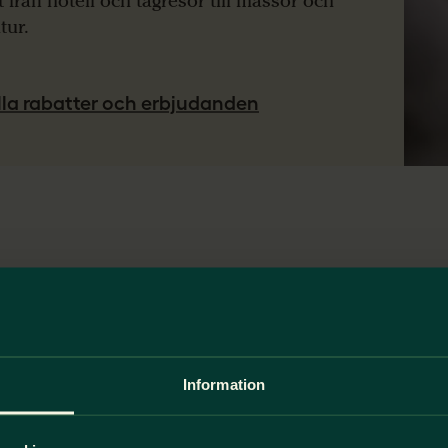
t från hotell och tågresor till mässor och
atur.
alla rabatter och erbjudanden
Information