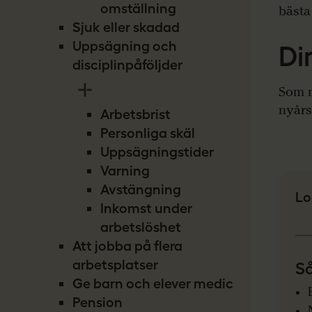
omställning
bästa
Sjuk eller skadad
Uppsägning och
Di
disciplinpåföljder
Som m
nyårs
Arbetsbrist
Personliga skäl
Uppsägningstider
Varning
Avstängning
Lo
Inkomst under
arbetslöshet
Att jobba på flera
arbetsplatser
Så
Ge barn och elever medicin
Pension