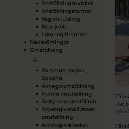
Anställningsavtalet
Anställningsformer
Registerutdrag
Byta jobb
Lärarlegitimation
Nedskärningar
Omställning
Kommun, region,
Sobona
Almega omställning
Fremia omställning
Tännä
Sv Kyrkan omställning
Här b
Arbetsgivaralliansen
utbud
omställning
Arbetsgivarverket
Tännä