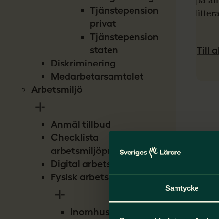
på all
Tjänstepension
litter
privat
Tjänstepension
staten
Till 
Diskriminering
Medarbetarsamtalet
Arbetsmiljö
Anmäl tillbud
Checklista
arbetsmiljöproblem
Digital arbetsmiljö
Fysisk arbetsmiljö
Samtycke
Inomhusmiljö