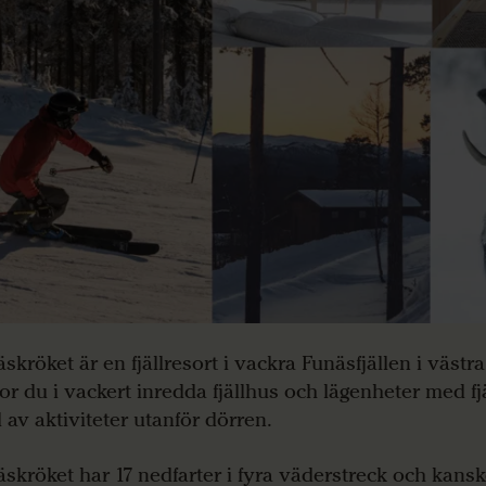
skröket är en fjällresort i vackra Funäsfjällen i västr
or du i vackert inredda fjällhus och lägenheter med fj
 av aktiviteter utanför dörren.
skröket har 17 nedfarter i fyra väderstreck och kansk