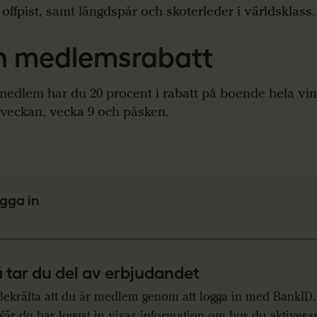
 offpist, samt längdspår och skoterleder i världsklass.
n medlemsrabatt
edlem har du 20 procent i rabatt på boende hela vin
veckan, vecka 9 och påsken.
gga in
 tar du del av erbjudandet
Bekräfta att du är medlem genom att logga in med BankID.
När du har loggat in visas information om hur du aktivera