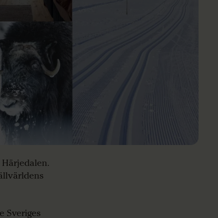
a Härjedalen.
ällvärldens
e Sveriges