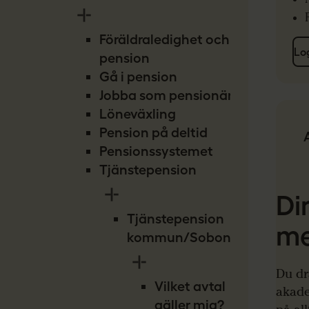
Föräldraledighet och
Lo
pension
Gå i pension
Jobba som pensionär
Löneväxling
Pension på deltid
Pensionssystemet
Tjänstepension
Di
Tjänstepension
m
kommun/Sobona
Du dra
Vilket avtal
akade
gäller mig?