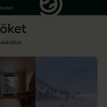
 English
öket
näskröket,