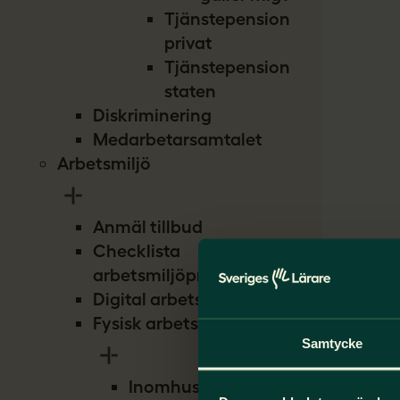
Tjänstepension
privat
Tjänstepension
staten
Diskriminering
Medarbetarsamtalet
Arbetsmiljö
Anmäl tillbud
Checklista
arbetsmiljöproblem
Digital arbetsmiljö
Fysisk arbetsmiljö
Samtycke
Inomhusmiljö