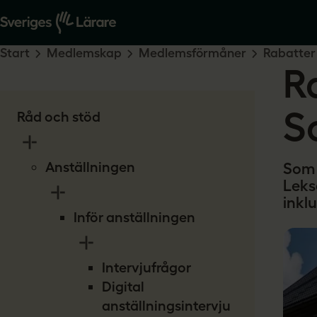
Start
Medlemskap
Medlemsförmåner
Rabatter
R
S
Råd och stöd
Anställningen
Som 
Leks
inkl
Inför anställningen
Intervjufrågor
Digital
anställningsintervju