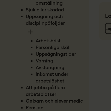
omställning
Sjuk eller skadad
Lo
Uppsägning och
disciplinpåföljder
Lo
Arbetsbrist
Personliga skäl
Uppsägningstider
Varning
Avstängning
Inkomst under
arbetslöshet
Att jobba på flera
arbetsplatser
Ge barn och elever medicin
Pension