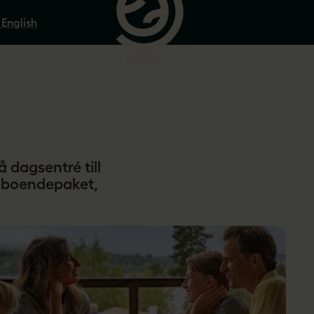
 English
 dagsentré till
 boendepaket,