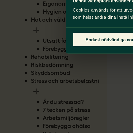
Denna webbplats använder 
Ergonomi
Cookies används för att utve
Hygien och smitta
som helst ändra dina inställn
Hot och våld
Endast nödvändiga co
Utsatt för hot
Förebygg hot
Rehabilitering
Riskbedömning
Skyddsombud
Stress och arbetsbelastning
Är du stressad?
7 tecken på stress
Arbetsmiljöregler
Förebygga ohälsa