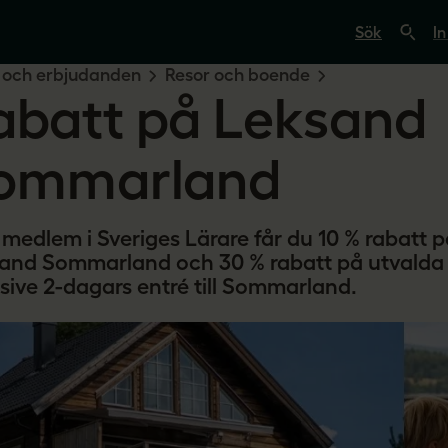
S
ö
In
k
p
 och erbjudanden
Resor och boende
å
abatt på Leksand
s
v
e
r
ommarland
i
g
e
s
medlem i Sveriges Lärare får du 10 % rabatt på
l
ä
and Sommarland och 30 % rabatt på utvalda
r
usive 2-dagars entré till Sommarland.
a
r
e
.
s
e