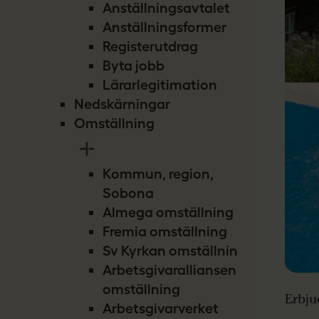
Anställningsavtalet
Anställningsformer
Registerutdrag
Byta jobb
Lärarlegitimation
Nedskärningar
Omställning
Kommun, region,
Sobona
Almega omställning
Fremia omställning
Sv Kyrkan omställning
Arbetsgivaralliansen
omställning
Erbju
Arbetsgivarverket