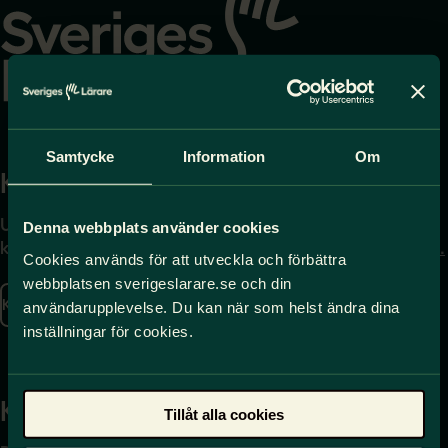
startsidan
Samtycke
Information
Om
Kontakta
Press
Uppgifter om hur du
Journalist – du når oss
Denna webbplats använder cookies
kontaktar oss finns här.
på
press@sverigeslarare.
Cookies används för att utveckla och förbättra
se
webbplatsen sverigeslarare.se och din
Kontakta oss
användarupplevelse. Du kan när som helst ändra dina
Presskontakt
inställningar för cookies.
Kansli
Tillåt alla cookies