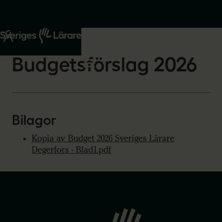
Start
Om oss
2026-03-24
Budgetsförslag 2026
Bilagor
Kopia av Budget 2026 Sveriges Lärare
Degerfors - Blad1.pdf
Gå
till