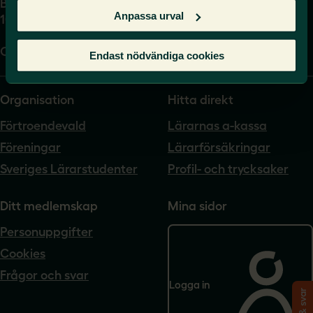
Box 17061
Anpassa urval
104 62 Stockholm
Org.nr. 802540-5542
Endast nödvändiga cookies
Organisation
Hitta direkt
Förtroendevald
Lärarnas a-kassa
Föreningar
Lärarförsäkringar
Sveriges Lärarstudenter
Profil- och trycksaker
Ditt medlemskap
Mina sidor
Personuppgifter
Cookies
Frågor och svar
Logga in