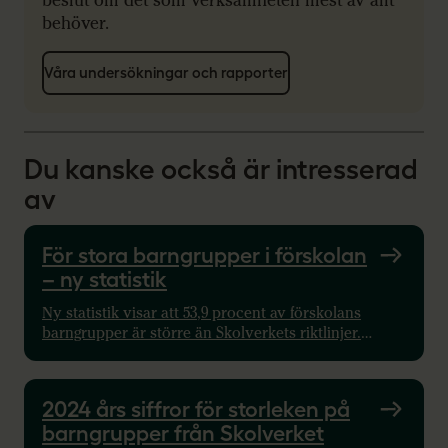
beslut om det som verksamheten mest av allt
behöver.
Våra undersökningar och rapporter
Du kanske också är intresserad
av
För stora barngrupper i förskolan
– ny statistik
Ny statistik visar att 53,9 procent av förskolans
barngrupper är större än Skolverkets riktlinjer.
Statistiken avser 2025 och presenteras nu 2026. Se
läget i din kommun.
2024 års siffror för storleken på
barngrupper från Skolverket