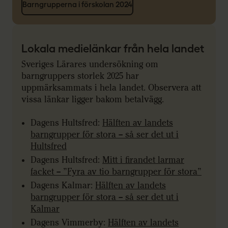
Barngrupperna i förskolan 2024
Lokala medielänkar från hela landet
Sveriges Lärares undersökning om
barngruppers storlek 2025 har
uppmärksammats i hela landet. Observera att
vissa länkar ligger bakom betalvägg.
Dagens Hultsfred:
Hälften av landets
barngrupper för stora – så ser det ut i
Hultsfred
Dagens Hultsfred:
Mitt i firandet larmar
facket – ”Fyra av tio barngrupper för stora”
Dagens Kalmar:
Hälften av landets
barngrupper för stora – så ser det ut i
Kalmar
Dagens Vimmerby:
Hälften av landets