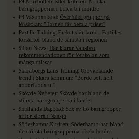
P4 Norrbotten:
Efter kritiken: Nu ska
barngrupperna i Luleå bli mindre
P4 Västmanland:
Överfulla grupper på
förskolan: ”Barnen får betala priset”
Partille Tidning:
Facket slår larm – Partilles
förskolor bland de sämsta i regionen
Siljan News:
Här klarar Vansbro
rekommendationen för förskolan som
många missar
Skaraborgs Läns Tidning:
Oroväckande
trend i Skara kommun: ”Borde sett helt
annorlunda ut”
Skövde Nyheter:
Skövde har bland de
största barngrupperna i landet
Smålands Dagblad:
Sex av tio barngrupper
är för stora i Nässjö
Söderhamns-Kuriren:
Söderhamn har bland
de största barngrupperna i hela landet