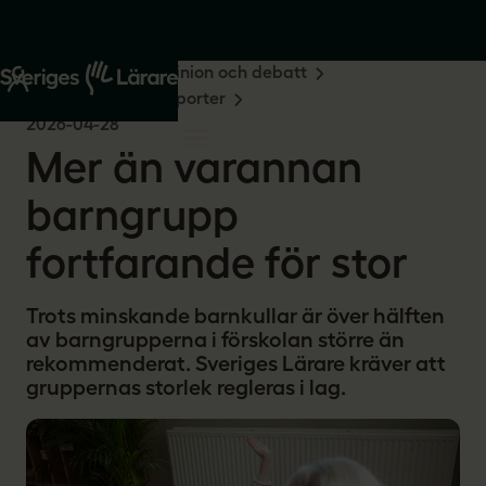
Start
Om oss
Opinion och debatt
Undersökningar & rapporter
2026-04-28
Mer än varannan
barngrupp
fortfarande för stor
Trots minskande barnkullar är över hälften
av barngrupperna i förskolan större än
rekommenderat. Sveriges Lärare kräver att
gruppernas storlek regleras i lag.