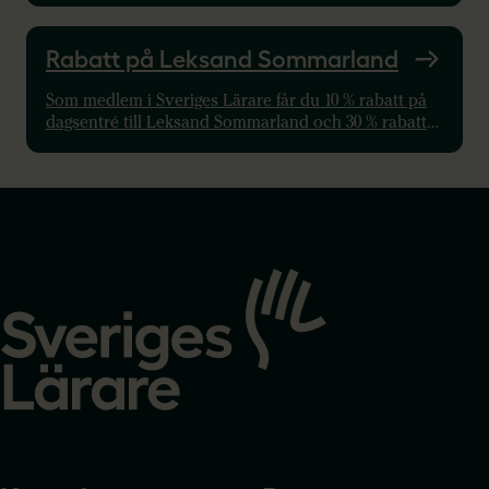
what they mean.
Rabatt på Leksand Sommarland
Som medlem i Sveriges Lärare får du 10 % rabatt på
dagsentré till Leksand Sommarland och 30 % rabatt
på utvalda boendepaket, inklusive 2-dagars entré till
Sommarland.
Gå
till
startsidan