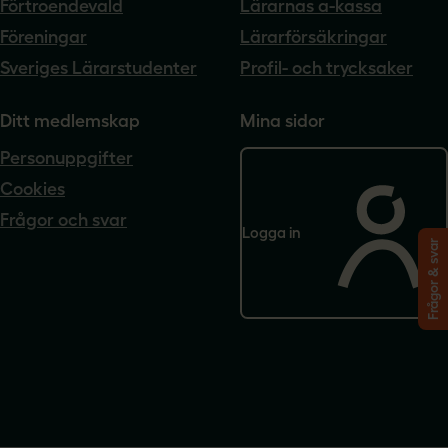
Förtroendevald
Lärarnas a-kassa
Föreningar
Lärarförsäkringar
Sveriges Lärarstudenter
Profil- och trycksaker
Ditt medlemskap
Mina sidor
Personuppgifter
Cookies
Frågor och svar
Logga in
Frågor & svar