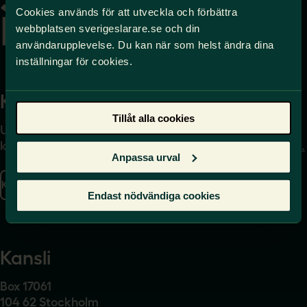
Cookies används för att utveckla och förbättra
webbplatsen sverigeslarare.se och din
användarupplevelse. Du kan när som helst ändra dina
inställningar för cookies.
Kontakta
Press
Tillåt alla cookies
Uppgifter om hur du
Journalist – du når oss
kontaktar oss finns här.
på
press@sverigeslarare.
Anpassa urval
se
Kontakta oss
Endast nödvändiga cookies
Presskontakt
Kansli
Box 17061
104 62 Stockholm