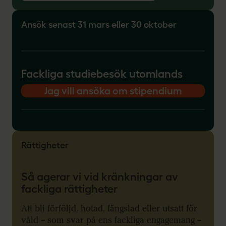
Ansök senast 31 mars eller 30 oktober
Fackliga studiebesök utomlands
Jag vill ansöka om stipendium
Rättigheter
Så agerar vi vid kränkningar av
fackliga rättigheter
Att bli förföljd, hotad, fängslad eller utsatt för
våld – som svar på ens fackliga engagemang –