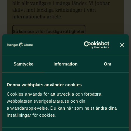
blir allt vanligare i många länder. Vi jobbar
aktivt mot fackliga kränkningar i vårt
internationella arbete.
Så kämpar vi för fackliga rättigheter
Samarbeten
Samtycke
Information
Om
Våra samarbeten ute i världen
I många länder är det inte självklart att lärare
Denna webbplats använder cookies
och deras organisationer är en dialogpart när
Cookies används för att utveckla och förbättra
skolan och läraryrkets förutsättningar
webbplatsen sverigeslarare.se och din
diskuteras och utbildningspolitik utvecklas.
Det vill vi ändra på. Därför arbetar vi bland
användarupplevelse. Du kan när som helst ändra dina
annat med utvecklingssamarbeten runt om i
inställningar för cookies.
världen.