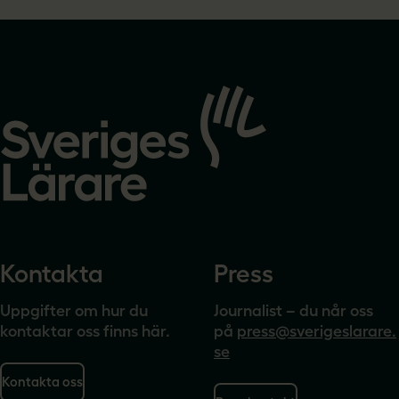
Gå
till
startsidan
Kontakta
Press
Uppgifter om hur du
Journalist – du når oss
kontaktar oss finns här.
på
press@sverigeslarare.
se
Kontakta oss