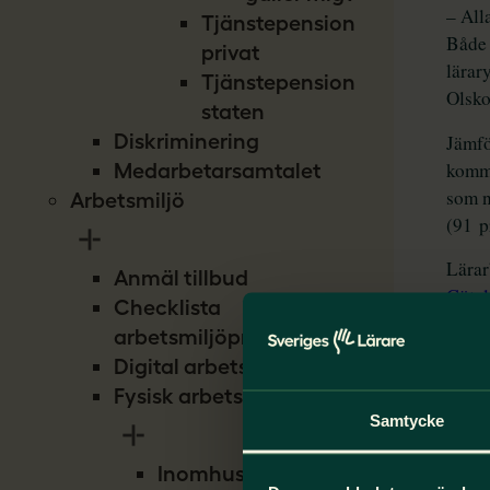
Tjänstepension
privat
Tjänstepension
staten
Diskriminering
Medarbetarsamtalet
Arbetsmiljö
Anmäl tillbud
Checklista
arbetsmiljöproblem
Digital arbetsmiljö
Fysisk arbetsmiljö
Samtycke
Inomhusmiljö