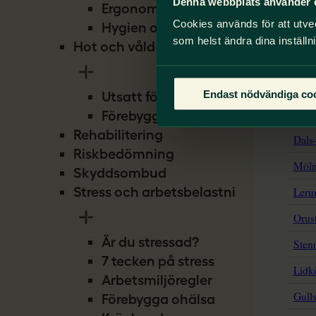
Denna webbplats använder 
Ergonomi
Cookies används för att utve
Hygien och smitta
som helst ändra dina inställn
Hot och våld
Endast nödvändiga co
Utsatt för hot
Förebygg hot
Rehabilitering
Riskbedömning
Skyddsombud
Stress och arbetsbelastning
Är du stressad?
7 tecken på stress
Arbetsmiljöregler
Förebygga ohälsa