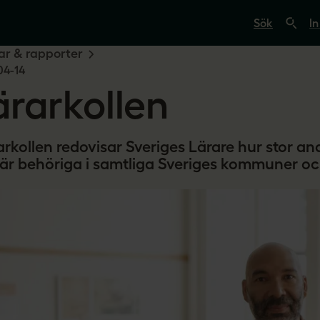
S
ö
In
k
p
r & rapporter
å
04-14
s
v
ärarkollen
e
r
i
g
e
rarkollen redovisar Sveriges Lärare hur stor an
s
är behöriga i samtliga Sveriges kommuner oc
l
ä
r
a
r
e
.
s
e