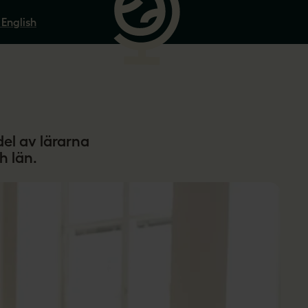
 English
del av lärarna
h län.