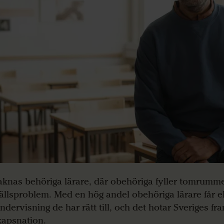
aknas behöriga lärare, där obehöriga fyller tomrumm
llsproblem. Med en hög andel obehöriga lärare får e
ndervisning de har rätt till, och det hotar Sveriges f
apsnation.