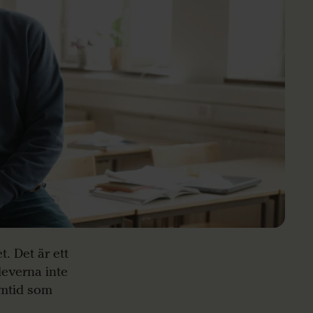
et.
Det är ett
leverna inte
ramtid som