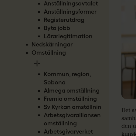
Anställningsavtalet
Anställningsformer
Registerutdrag
Byta jobb
Lärarlegitimation
Nedskärningar
Omställning
Kommun, region,
Sobona
Almega omställning
Fremia omställning
Sv Kyrkan omställning
Det s
Arbetsgivaralliansen
samhä
omställning
den u
Arbetsgivarverket
kunsk