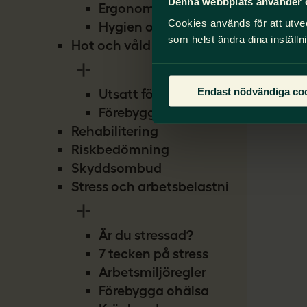
Denna webbplats använder 
Ergonomi
Cookies används för att utve
Hygien och smitta
som helst ändra dina inställn
Hot och våld
Endast nödvändiga co
Utsatt för hot
Förebygg hot
Rehabilitering
Riskbedömning
Skyddsombud
Stress och arbetsbelastning
Är du stressad?
7 tecken på stress
Arbetsmiljöregler
Förebygga ohälsa