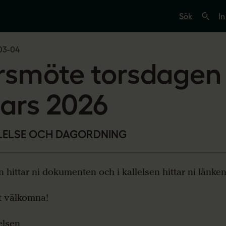
S
ö
In
k
p
å
03-04
s
v
rsmöte torsdagen 
e
r
i
g
ars 2026
e
s
l
ä
LELSE OCH DAGORDNING
r
a
r
e
.
 hittar ni dokumenten och i kallelsen hittar ni länken 
s
e
t välkomna!
elsen