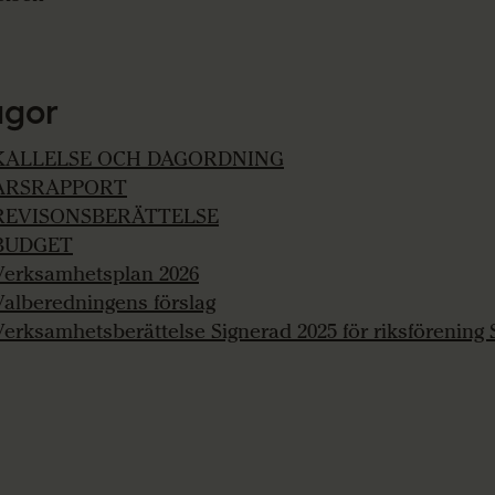
agor
KALLELSE OCH DAGORDNING
ÅRSRAPPORT
REVISONSBERÄTTELSE
BUDGET
Verksamhetsplan 2026
Valberedningens förslag
Verksamhetsberättelse Signerad 2025 för riksförening S