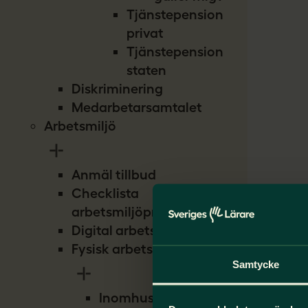
Tjänstepension
privat
Tjänstepension
staten
Diskriminering
Medarbetarsamtalet
Arbetsmiljö
Anmäl tillbud
Checklista
arbetsmiljöproblem
Digital arbetsmiljö
Fysisk arbetsmiljö
Samtycke
Inomhusmiljö