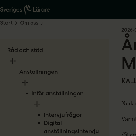
Start
Om oss
2026-
Å
Råd och stöd
M
Anställningen
KAL
Inför anställningen
Nedan
Intervjufrågor
Varm
Digital
anställningsintervju
/Styr