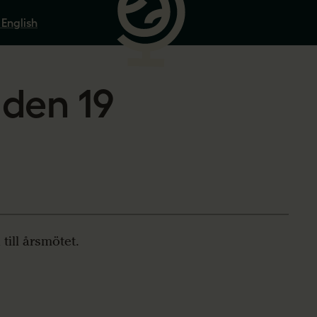
 English
den 19
till årsmötet.