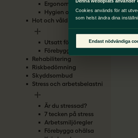
Denna webbplats använder 
Ergonomi
Cookies används för att utve
Hygien och smitta
som helst ändra dina inställn
Hot och våld
Endast nödvändiga co
Utsatt för hot
Förebygg hot
Rehabilitering
Riskbedömning
Skyddsombud
Stress och arbetsbelastning
Är du stressad?
7 tecken på stress
Arbetsmiljöregler
Förebygga ohälsa