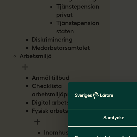
Tjänstepension
privat
Tjänstepension
staten
Diskriminering
Medarbetarsamtalet
Arbetsmiljö
Anmäl tillbud
Checklista
arbetsmiljöproblem
Digital arbetsmiljö
Fysisk arbetsmiljö
Samtycke
Inomhusmiljö