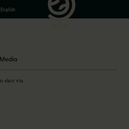
 English
eMedia
n sker via