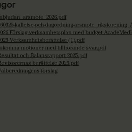
agor
Inbjudan_arsmote_2026.pdf
260325-kallelse-och-dagordning-arsmote_riksforening
2026 Förslag verksamhetsplan med budget AcadeMedi
2025 Verksamhetsberattelse (1).pdf
Inkomna motioner med tillhörande svar.pdf
Resultat och Balansrapport 2025.pdf
Revisorernas berättelse 2025.pdf
Valberedningens förslag