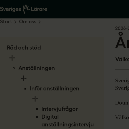
Start
Om oss
2026-0
Å
Råd och stöd
Välk
Anställningen
Sveri
Sveri
Inför anställningen
Doume
Intervjufrågor
Digital
Välk
anställningsintervju