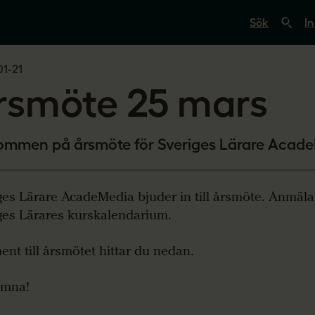
S
ö
In
k
p
å
1-21
s
v
rsmöte 25 mars
e
r
i
g
e
ommen på årsmöte för Sveriges Lärare Acad
s
l
ä
r
ges Lärare AcadeMedia bjuder in till årsmöte. Anmäla
a
ges Lärares kurskalendarium.
r
e
.
nt till årsmötet hittar du nedan.
s
e
omna!