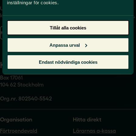
inställningar för cookies.
Uppgifter om hur du
Journalist – du når oss
kontaktar oss finns här.
på
press@sverigeslarare.
se
Tillåt alla cookies
Kontakta oss
Presskontakt
Anpassa urval
Endast nödvändiga cookies
Kansli
Box 17061
104 62 Stockholm
Org.nr. 802540-5542
Organisation
Hitta direkt
Förtroendevald
Lärarnas a-kassa