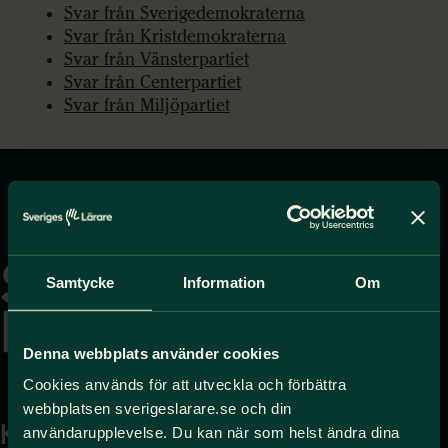
Svar från Sverigedemokraterna
Svar från Kristdemokraterna
Svar från Vänsterpartiet
Svar från Centerpartiet
Svar från Miljöpartiet
Gå
till
startsidan
Samtycke
Information
Om
Denna webbplats använder cookies
Cookies används för att utveckla och förbättra
webbplatsen sverigeslarare.se och din
Kontakta
Press
användarupplevelse. Du kan när som helst ändra dina