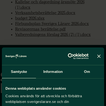
Kallelse och dagordning årsmöte 2026
(1).docx
Verksamhetsberättelse 2025.docx
budget 2026.xlsx
Förbundsplan Sveriges Lärare 2026.docx
Revisorernas berättelse.pdf
Valberedningens förslag 2026 (2) (1).docx
Gå
till
Samtycke
Information
Om
startsidan
Denna webbplats använder cookies
Cookies används för att utveckla och förbättra
webbplatsen sverigeslarare.se och din