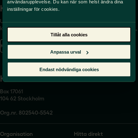
användarupplevelse. Du kan när som helst ändra dina
Kontakta
Press
inställningar för cookies.
Uppgifter om hur du
Journalist – du når oss
kontaktar oss finns här.
på
press@sverigeslarare.
Tillåt alla cookies
se
Kontakta oss
Anpassa urval
Presskontakt
Endast nödvändiga cookies
Kansli
Box 17061
104 62 Stockholm
Org.nr. 802540-5542
Organisation
Hitta direkt