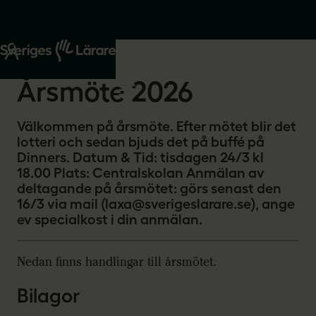
Start
Om oss
2026-03-04
Årsmöte 2026
Välkommen på årsmöte. Efter mötet blir det
lotteri och sedan bjuds det på buffé på
Dinners. Datum & Tid: tisdagen 24/3 kl
18.00 Plats: Centralskolan Anmälan av
deltagande på årsmötet: görs senast den
16/3 via mail (laxa@sverigeslarare.se), ange
ev specialkost i din anmälan.
Nedan finns handlingar till årsmötet.
Bilagor