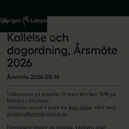
Start
Om oss
2026-02-05
Kallelse och
dagordning, Årsmöte
2026
Årsmöte 2026-03-19
Välkommen på årsmöte 19 mars klockan 18.00 på
Hotellet i Älvdalen.
Anmälan senast 4 mars via
kurs-sidan
eller mejl
alvdalen@sverigeslarare.se
Föreningen bjuder på middag, vänligen ange