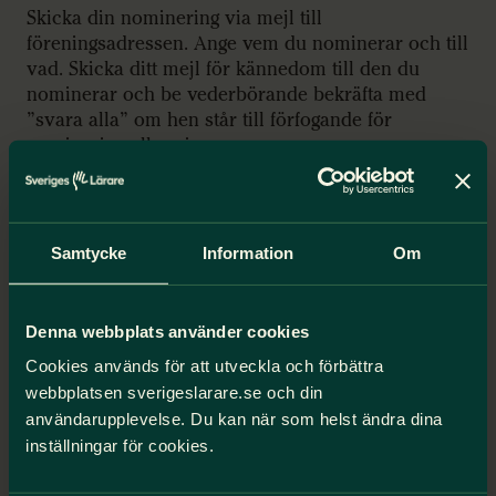
Skicka din nominering via mejl till
föreningsadressen. Ange vem du nominerar och till
vad. Skicka ditt mejl för kännedom till den du
nominerar och be vederbörande bekräfta med
”svara alla” om hen står till förfogande för
nominering eller ej.
Välkomna! / Styrelsen
Samtycke
Information
Om
Bilagor
Denna webbplats använder cookies
Dagordning
Styrelsens verksamhetsberättelse 2025
Cookies används för att utveckla och förbättra
Styrelsens förslag till lokal
webbplatsen sverigeslarare.se och din
förbundsplan/verksamhetsplan 2026
användarupplevelse. Du kan när som helst ändra dina
Styrelsens förslag till budget 2026
inställningar för cookies.
Valberedningens förslag
Årsrapport 2025