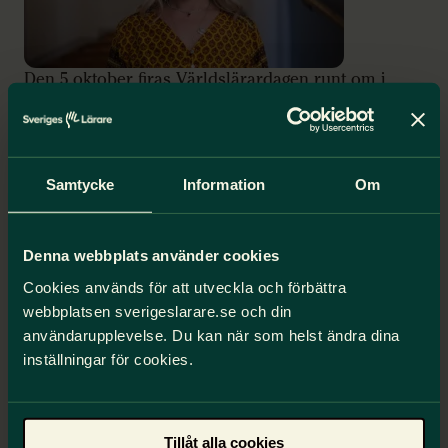
Den 5 oktober firas Världslärardagen runt om i
världen. Dagen instiftades av UNESCO och
Education International för att uppmärksamma
lärarnas avgörande roll i att ge framtida
generationer den kunskap och de förmågor som
Samtycke
Information
Om
krävs för att skapa ett demokratiskt, jämlikt och
hållbart samhälle.
Denna webbplats använder cookies
Cookies används för att utveckla och förbättra
1
2
3
…
12
webbplatsen sverigeslarare.se och din
användarupplevelse. Du kan när som helst ändra dina
Anna Olskog
inställningar för cookies.
Tillåt alla cookies