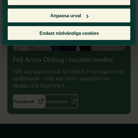
Anpassa urval
Endast nödvändiga cookies
Följ Anna Olskog i sociala medier
Håll dig uppdaterad, få inblick i vardagen som
ordförande – och var med i samtalet om
skolan och läraryrket.
Facebook
Instagram