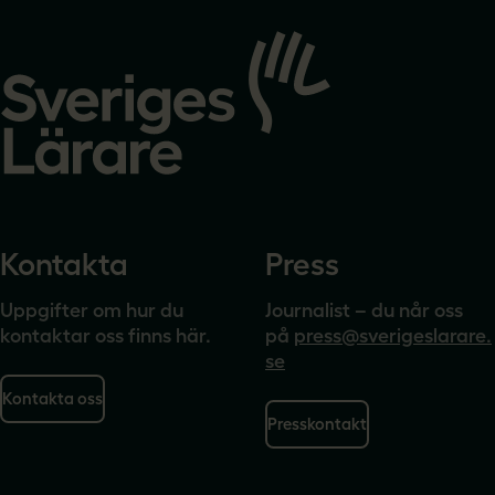
Gå
till
startsidan
Kontakta
Press
Uppgifter om hur du
Journalist – du når oss
kontaktar oss finns här.
på
press@sverigeslarare.
se
Kontakta oss
Presskontakt