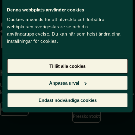
Gå
Denna webbplats använder cookies
till
Cookies används för att utveckla och förbättra
startsidan
webbplatsen sverigeslarare.se och din
användarupplevelse. Du kan när som helst ändra dina
inställningar för cookies.
Tillåt alla cookies
Kontakta
Press
Anpassa urval
Uppgifter om hur du
Journalist – du når oss
kontaktar oss finns här.
på
press@sverigeslarare.
se
Endast nödvändiga cookies
Kontakta oss
Presskontakt