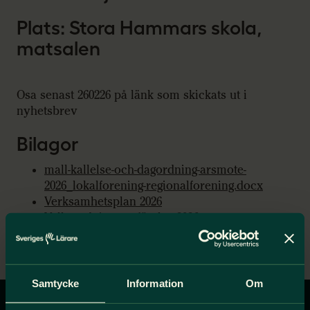
Plats: Stora Hammars skola,
matsalen
Osa senast 260226 på länk som skickats ut i
nyhetsbrev
Bilagor
mall-kallelse-och-dagordning-arsmote-
2026_lokalforening-regionalforening.docx
Verksamhetsplan 2026
Valberedningens förslag 2026
Revisorernas berättelse
Verksamhetsberättelse 2025
Samtycke
Information
Om