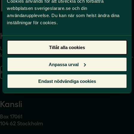
Cookies används för att utveckla och förbättra
webbplatsen sverigeslarare.se och din
användarupplevelse. Du kan när som helst ändra dina
inställningar för cookies.
Kontakta
Press
Tillåt alla cookies
Uppgifter om hur du
Journalist – du når oss
kontaktar oss finns här.
på
press@sverigeslarare.
se
Anpassa urval
Kontakta oss
Presskontakt
Endast nödvändiga cookies
Kansli
Box 17061
104 62 Stockholm