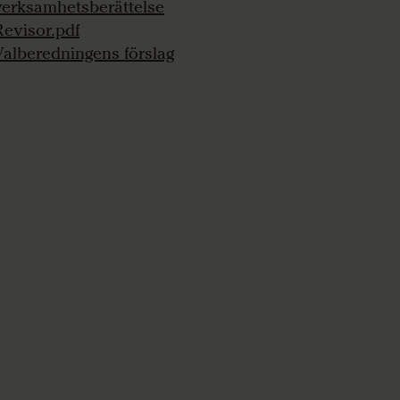
verksamhetsberättelse
Revisor.pdf
Valberedningens förslag