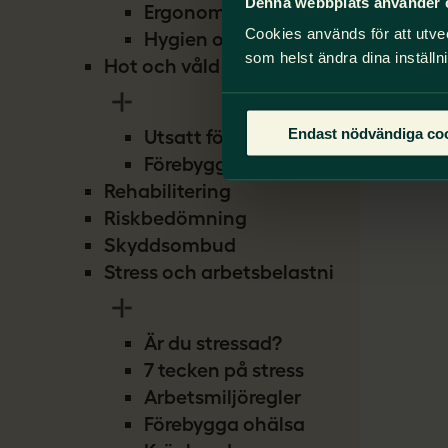
Denna webbplats använder 
Ergonomi
Cookies används för att utve
Hygien och smitta
som helst ändra dina inställn
Hot och våld
Endast nödvändiga co
Utsatt för hot
Förebygg hot
Rehabilitering
Riskbedömning
Skyddsombud
Stress och arbetsbelastning
Är du stressad?
7 tecken på stress
Arbetsmiljöregler
Förebygga ohälsa