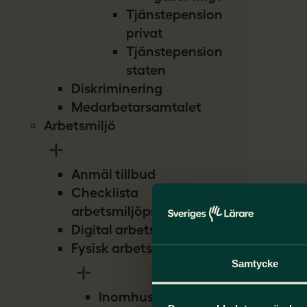
Tjänstepension
privat
Tjänstepension
staten
Diskriminering
Medarbetarsamtalet
Arbetsmiljö
Anmäl tillbud
Checklista
arbetsmiljöproblem
Digital arbetsmiljö
Fysisk arbetsmiljö
Samtycke
Inomhusmiljö