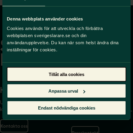
Denna webbplats använder cookies
Gå
Cookies används för att utveckla och förbättra
till
webbplatsen sverigeslarare.se och din
startsidan
användarupplevelse. Du kan när som helst ändra dina
inställningar för cookies.
Tillåt alla cookies
Kontakta
Press
Anpassa urval
Uppgifter om hur du
Journalist – du når oss
Endast nödvändiga cookies
kontaktar oss finns här.
på
press@sverigeslarare.
se
Kontakta oss
Presskontakt