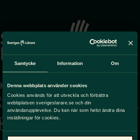
Gå
till
startsidan
Samtycke
Information
Om
Kontakta
Press
Denna webbplats använder cookies
Cookies används för att utveckla och förbättra
Uppgifter om hur du
Journalist – du når oss
webbplatsen sverigeslarare.se och din
kontaktar oss finns här.
på
press@sverigeslarare.
användarupplevelse. Du kan när som helst ändra dina
se
inställningar för cookies.
Kontakta oss
Presskontakt