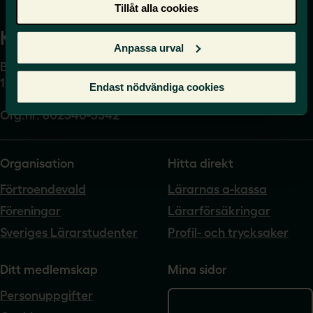
Tillåt alla cookies
Kansli
Anpassa urval
Box 17061
104 62 Stockholm
Endast nödvändiga cookies
Org.nr. 802540-5542
Organisation
Hitta direkt
Förtroendevald
Lärarnas a-kassa
Föreningar
Lärarförsäkringar
Sveriges Lärarstudenter
Profil- och trycksaker
Ditt medlemskap
Mina sidor
Personuppgifter