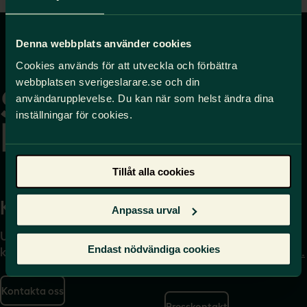
Denna webbplats använder cookies
Gå
Cookies används för att utveckla och förbättra
till
webbplatsen sverigeslarare.se och din
startsidan
användarupplevelse. Du kan när som helst ändra dina
inställningar för cookies.
Tillåt alla cookies
Kontakta
Press
Anpassa urval
Uppgifter om hur du
Journalist – du når oss
Endast nödvändiga cookies
kontaktar oss finns här.
på
press@sverigeslarare.
se
Kontakta oss
Presskontakt