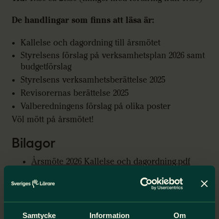
De handlingar som finns att läsa är:
Kallelse och dagordning till årsmötet
Styrelsens förslag på verksamhetsplan 2026 samt
budgetförslag
Styrelsens verksamhetsberättelse 2025
Revisorernas berättelse 2025
Valberedningens förslag på olika poster
Völ mött på årsmötet!
Bilagor
Årsmöte 2026 Kallelse och dagordning.pdf
Verksamhetsplan och budget 2026.pdf
Revisorernas berättelse 2025.pdf
Valberedninges förslag 2026.pdf
Verksamhetsberättelse 2025.pdf
Samtycke
Information
Om