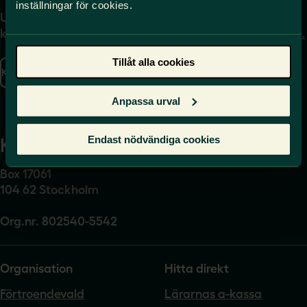
inställningar för cookies.
Uppgifter om hur du
Journalist – du når oss
kontaktar oss finns här.
på
press@sverigeslarare.
se
Tillåt alla cookies
Kontakta oss
Presskontakt
Anpassa urval
Endast nödvändiga cookies
Kansli
Box 17061
104 62 Stockholm
Org.nr. 802540-5542
Organisation
Hitta direkt
Förtroendevald
Lärarnas a-kassa