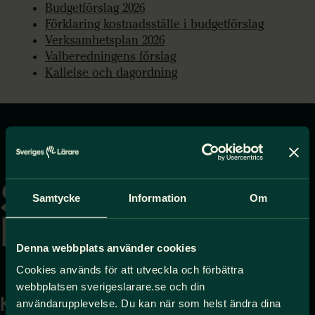
Budgetförslag 2026
Förklaring kostnadsställe i budgetförslag
Verksamhetsplan 2026
Valberedningens förslag
Kallelse och dagordning
Gå
till
startsidan
Samtycke
Information
Om
Denna webbplats använder cookies
Cookies används för att utveckla och förbättra
webbplatsen sverigeslarare.se och din
Kontakta
Press
användarupplevelse. Du kan när som helst ändra dina