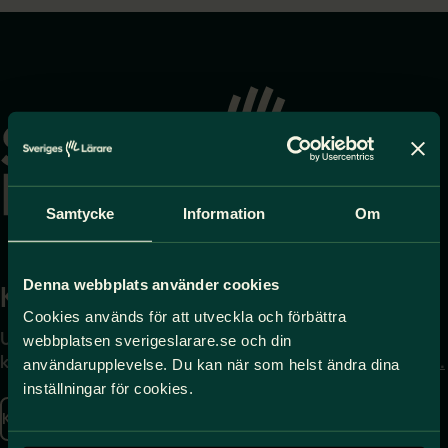
Gå
till
startsidan
Samtycke
Information
Om
Denna webbplats använder cookies
Kontakta
Press
Cookies används för att utveckla och förbättra
Uppgifter om hur du
Journalist – du når oss
webbplatsen sverigeslarare.se och din
kontaktar oss finns här.
på
press@sverigeslarare.
användarupplevelse. Du kan när som helst ändra dina
se
inställningar för cookies.
Kontakta oss
Presskontakt