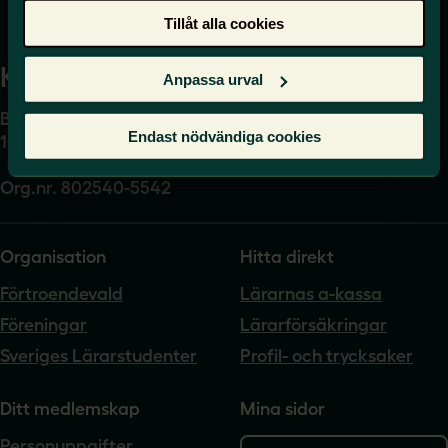
Tillåt alla cookies
Kansli
Anpassa urval
Box 17061
Endast nödvändiga cookies
104 62 Stockholm
Org.nr. 802540-5542
Organisation
Hitta direkt
Förtroendevald
Lärarnas a-kassa
Föreningar
Lärarförsäkringar
Sveriges Lärarstudenter
Profil- och trycksaker
Ditt medlemskap
Mina sidor
Personuppgifter