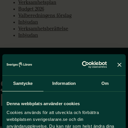
Verksamhetsplan
Budget 2026
Valberedningens förslag
Inbjudan
Verksamhetsberättelse
Inbjudan
Gå
till
startsidan
Samtycke
Information
Om
Denna webbplats använder cookies
Cookies används för att utveckla och förbättra
webbplatsen sverigeslarare.se och din
användarupplevelse. Du kan när som helst ändra dina