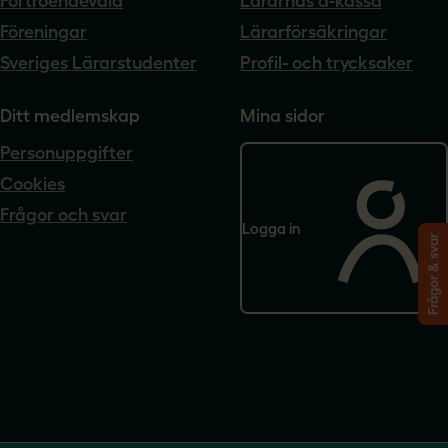
Förtroendevald
Lärarnas a-kassa
Föreningar
Lärarförsäkringar
Sveriges Lärarstudenter
Profil- och trycksaker
Ditt medlemskap
Mina sidor
Personuppgifter
Cookies
Frågor och svar
Logga in
Frågor & svar