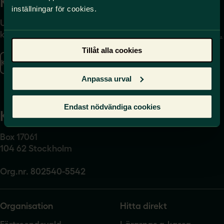
Kontakta
Press
inställningar för cookies.
Uppgifter om hur du
Journalist – du når oss
kontaktar oss finns här.
på
press@sverigeslarare.
se
Tillåt alla cookies
Kontakta oss
Presskontakt
Anpassa urval
Endast nödvändiga cookies
Kansli
Box 17061
104 62 Stockholm
Org.nr. 802540-5542
Organisation
Hitta direkt