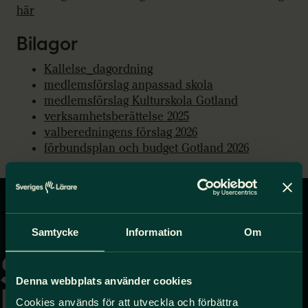
här
Bilagor
Kallelse_dagordning
medlemsförslag anpassad skola
medlemsförslag Kulturskola Gotland
verksamhetsberättelse 2025
valberedningens förslag 2026
förbundsplan och budget Gotland 2026
Gå
Samtycke
Information
Om
till
startsidan
Denna webbplats använder cookies
Cookies används för att utveckla och förbättra