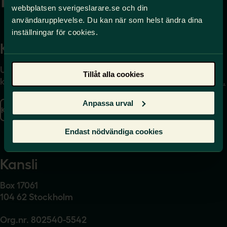
webbplatsen sverigeslarare.se och din
användarupplevelse. Du kan när som helst ändra dina
inställningar för cookies.
Kontakta
Press
Uppgifter om hur du
Journalist – du når oss
Tillåt alla cookies
kontaktar oss finns här.
på
press@sverigeslarare.
se
Anpassa urval
Kontakta oss
Presskontakt
Endast nödvändiga cookies
Kansli
Box 17061
104 62 Stockholm
Org.nr. 802540-5542