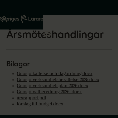
Start
Om oss
2026-03-02
Årsmöteshandlingar
Bilagor
Gnosjö kallelse och dagordning.docx
Gnosjö verksamhetsberättelse 2025.docx
Gnosjö verksamhetsplan 2026.docx
Gnosjö valberedning 2026 .docx
årsrapport.pdf
förslag till budget.docx