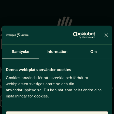
Gå
till
startsidan
Samtycke
Information
Om
Kontakta
Press
Denna webbplats använder cookies
Cookies används för att utveckla och förbättra
Uppgifter om hur du
Journalist – du når oss
webbplatsen sverigeslarare.se och din
kontaktar oss finns här.
på
press@sverigeslarare.
användarupplevelse. Du kan när som helst ändra dina
se
inställningar för cookies.
Kontakta oss
Presskontakt