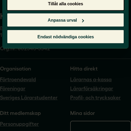
Tillåt alla cookies
Kansli
Anpassa urval
Box 17061
104 62 Stockholm
Endast nödvändiga cookies
Org.nr. 802540-5542
Organisation
Hitta direkt
Förtroendevald
Lärarnas a-kassa
Föreningar
Lärarförsäkringar
Sveriges Lärarstudenter
Profil- och trycksaker
Ditt medlemskap
Mina sidor
Personuppgifter