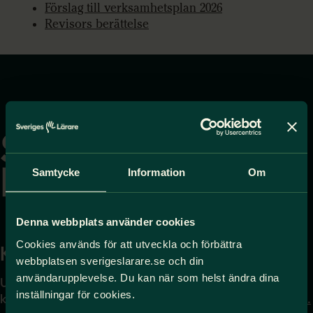
Förslag till verksamhetsplan 2026
Revisors berättelse
Gå
till
startsidan
Samtycke
Information
Om
Denna webbplats använder cookies
Cookies används för att utveckla och förbättra
Kontakta
Press
webbplatsen sverigeslarare.se och din
användarupplevelse. Du kan när som helst ändra dina
Uppgifter om hur du
Journalist – du når oss
inställningar för cookies.
kontaktar oss finns här.
på
press@sverigeslarare.