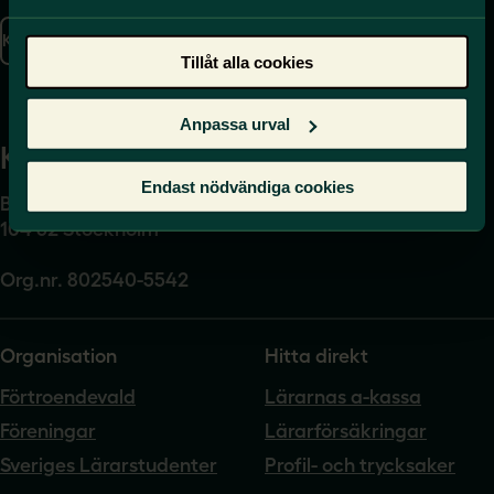
se
Kontakta oss
Tillåt alla cookies
Presskontakt
Anpassa urval
Kansli
Endast nödvändiga cookies
Box 17061
104 62 Stockholm
Org.nr. 802540-5542
Organisation
Hitta direkt
Förtroendevald
Lärarnas a-kassa
Föreningar
Lärarförsäkringar
Sveriges Lärarstudenter
Profil- och trycksaker